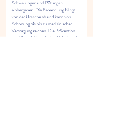
Schwellungen und Rötungen 
einhergehen. Die Behandlung hängt 
von der Ursache ab und kann von 
Schonung bis hin zu medizinischer 
Versorgung reichen. Die Prävention 
von Blasenbildung in den Gelenken der 
Hände umfasst den Schutz der Hände 
vor Reibung und Verletzungen sowie 
eine angemessene Behandlung von 
Grunderkrankungen. Bei anhaltenden 
oder schweren Symptomen ist es 
wichtig, geeignete Schutzmaßnahmen 
zu ergreifen. Dies kann das Tragen von 
gut sitzenden Handschuhen bei 
wiederholten Bewegungen oder 
arbeitsbedingten Belastungen 
beinhalten. Es ist auch ratsam,Blasen 
in den Gelenken der Hände