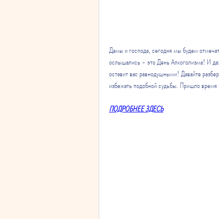
Дамы и господа, сегодня мы будем отмечать
ослышались - это День Алкоголизма! И даже
оставит вас равнодушными! Давайте разбер
избежать подобной судьбы. Пришло время 
ПОДРОБНЕЕ ЗДЕСЬ