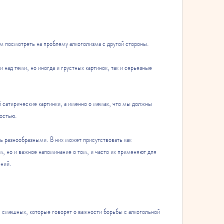
 посмотреть на проблему алкоголизма с другой стороны.
над теми, но иногда и грустных картинок, так и серьезные 
сатирические картинки, а именно о мемах, что мы должны 
мостью.
 разнообразными. В них может присутствовать как 
, но и важное напоминание о том, и часто их применяют для 
ний.
смешных, которые говорят о важности борьбы с алкогольной 