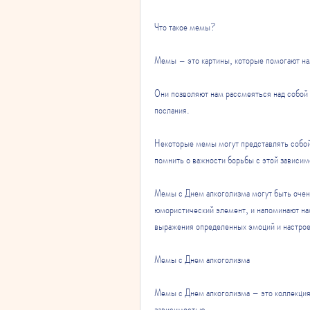
Что такое мемы?
Мемы – это картины, которые помогают нам
Они позволяют нам рассмеяться над собой и 
послания.
Некоторые мемы могут представлять собой 
помнить о важности борьбы с этой зависи
Мемы с Днем алкоголизма могут быть очень
юмористический элемент, и напоминают нам
выражения определенных эмоций и настрое
Мемы с Днем алкоголизма
Мемы с Днем алкоголизма – это коллекция 
зависимостью.