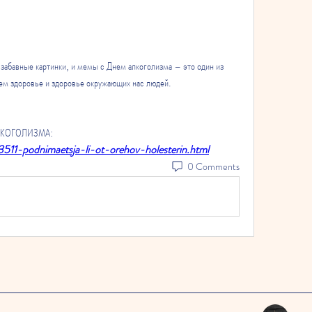
забавные картинки, и мемы с Днем алкоголизма – это один из 
ем здоровье и здоровье окружающих нас людей.
АЛКОГОЛИЗМА:
73511-podnimaetsja-li-ot-orehov-holesterin.html
0 Comments