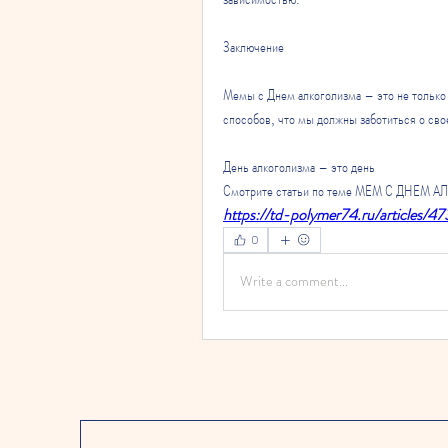
Заключение
Мемы с Днем алкоголизма – это не только 
способов, что мы должны заботиться о сво
День алкоголизма – это день 
Смотрите статьи по теме МЕМ С ДНЕМ 
https://td-polymer74.ru/articles/4
0
Write a comment...