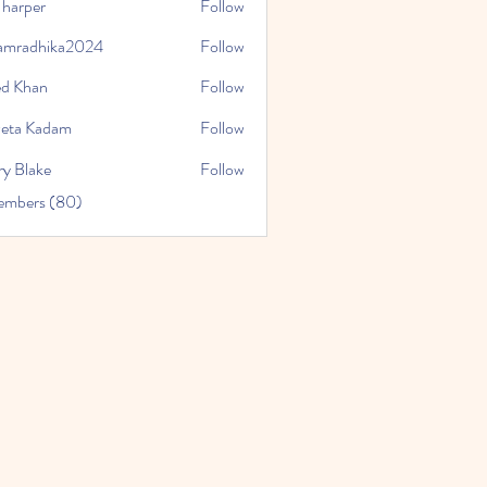
 harper
Follow
amradhika2024
Follow
hika2024
ed Khan
Follow
eta Kadam
Follow
ry Blake
Follow
Members (80)