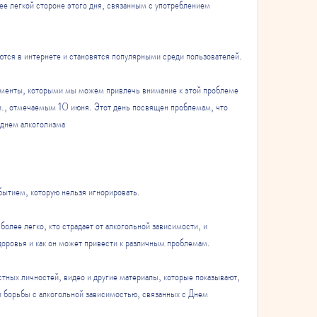
ее легкой стороне этого дня, связанным с употреблением 
ются в интернете и становятся популярными среди пользователей.
менты, которыми мы можем привлечь внимание к этой проблеме 
и., отмечаемым 10 июня. Этот день посвящен проблемам, что 
 днем алкоголизма
бытием, которую нельзя игнорировать.
олее легко, кто страдает от алкогольной зависимости, и 
здоровья и как он может привести к различным проблемам.
тных личностей, видео и другие материалы, которые показывают, 
 борьбы с алкогольной зависимостью, связанных с Днем 