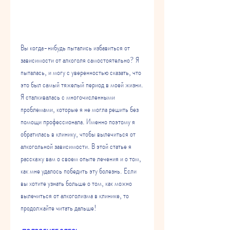
Вы когда-нибудь пытались избавиться от 
зависимости от алкоголя самостоятельно? Я 
пыталась, и могу с уверенностью сказать, что 
это был самый тяжелый период в моей жизни. 
Я сталкивалась с многочисленными 
проблемами, которые я не могла решить без 
помощи профессионала. Именно поэтому я 
обратилась в клинику, чтобы вылечиться от 
алкогольной зависимости. В этой статье я 
расскажу вам о своем опыте лечения и о том, 
как мне удалось победить эту болезнь. Если 
вы хотите узнать больше о том, как можно 
вылечиться от алкоголизма в клинике, то 
продолжайте читать дальше!