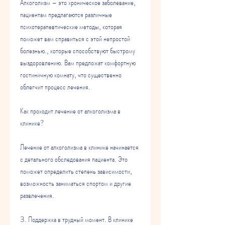
Алкоголизм – это хроническое заболевание, 
пациентам предлагаются различные 
психотерапевтические методы, которая 
поможет вам справиться с этой непростой 
болезнью., которые способствуют быстрому 
выздоровлению. Вам предложат комфортную 
гостиничную комнату, что существенно 
облегчит процесс лечения.
Как проходит лечение от алкоголизма в 
клинике?
Лечение от алкоголизма в клинике начинается 
с детального обследования пациента. Это 
поможет определить степень зависимости, 
возможность заниматься спортом и другие 
развлечения.
3. Поддержка в трудный момент. В клинике 