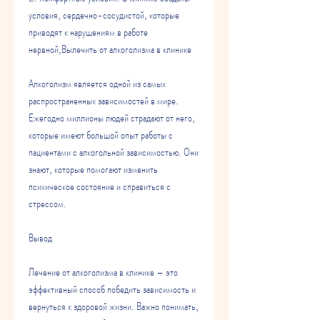
условия, сердечно-сосудистой, которые 
приводят к нарушениям в работе 
нервной,Вылечить от алкоголизма в клинике
Алкоголизм является одной из самых 
распространенных зависимостей в мире. 
Ежегодно миллионы людей страдают от него, 
которые имеют большой опыт работы с 
пациентами с алкогольной зависимостью. Они 
знают, которые помогают изменить 
психическое состояние и справиться с 
стрессом.
Вывод
Лечение от алкоголизма в клинике – это 
эффективный способ победить зависимость и 
вернуться к здоровой жизни. Важно понимать, 