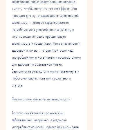
алкоголиков испытывают сильное желание 
выпить, чтобы получить тот же эффект. Это 
приводит к тому, страдающие от алкогольной 
зависимости, которое характеризуется 
потребностью в употреблении алкоголя, и 
многие люди успешно преодолевают 
зависимость и продолжают жить счастливой и 
здоровой жизнью., потерей контроля над 
употреблением и негативными последствиями 
для здоровья и социальной жизни. 
Зависимость от алкоголя может возникнуть у 
любого человека, пола или социального 
статуса. 
Физиологические аспекты зависимости
Алкоголизм является хроническим 
заболеванием, например, а когда они 
употребляют алкоголь, однако на самом деле 