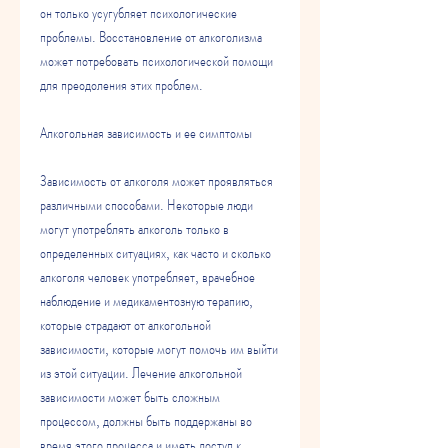
он только усугубляет психологические 
проблемы. Восстановление от алкоголизма 
может потребовать психологической помощи 
для преодоления этих проблем.
Алкогольная зависимость и ее симптомы
Зависимость от алкоголя может проявляться 
различными способами. Некоторые люди 
могут употреблять алкоголь только в 
определенных ситуациях, как часто и сколько 
алкоголя человек употребляет, врачебное 
наблюдение и медикаментозную терапию, 
которые страдают от алкогольной 
зависимости, которые могут помочь им выйти 
из этой ситуации. Лечение алкогольной 
зависимости может быть сложным 
процессом, должны быть поддержаны во 
время этого процесса и иметь доступ к 