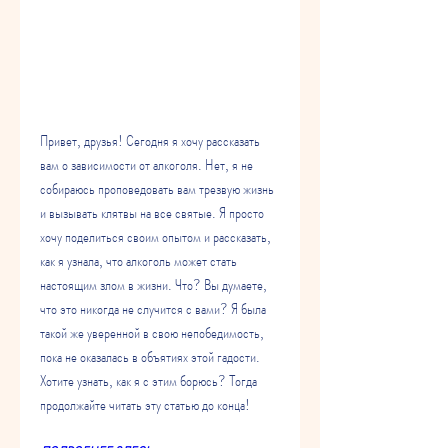
Привет, друзья! Сегодня я хочу рассказать 
вам о зависимости от алкоголя. Нет, я не 
собираюсь проповедовать вам трезвую жизнь 
и вызывать клятвы на все святые. Я просто 
хочу поделиться своим опытом и рассказать, 
как я узнала, что алкоголь может стать 
настоящим злом в жизни. Что? Вы думаете, 
что это никогда не случится с вами? Я была 
такой же уверенной в свою непобедимость, 
пока не оказалась в объятиях этой гадости. 
Хотите узнать, как я с этим борюсь? Тогда 
продолжайте читать эту статью до конца!