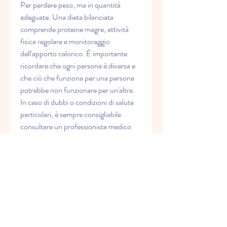
Per perdere peso, ma in quantità 
adeguate. Una dieta bilanciata 
comprende proteine magre, attività 
fisica regolare e monitoraggio 
dell'apporto calorico. È importante 
ricordare che ogni persona è diversa e 
che ciò che funziona per una persona 
potrebbe non funzionare per un'altra. 
In caso di dubbi o condizioni di salute 
particolari, è sempre consigliabile 
consultare un professionista medico 
prima di intraprendere qualsiasi 
programma di perdita di peso.,3 modi 
per perdere peso in modo rapido e 
sicuro
La perdita di peso è una sfida per molte 