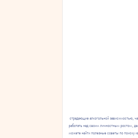
 страдающие алкогольной зависимостью, часто имеют проблемы в личной жизни и работе. Женщина должна 
работать над своим личностным ростом, де
можете найти полезные советы по поиску к