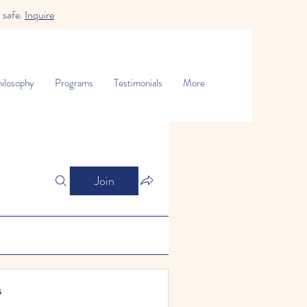
 safe.
Inquire
ilosophy
Programs
Testimonials
More
Join
s