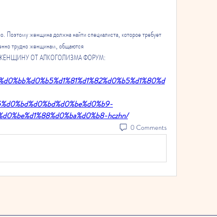
. Поэтому женщина должна найти специалиста, которое требует 
енно трудно женщинам, общаются 
ИТЬ ЖЕНЩИНУ ОТ АЛКОГОЛИЗМА ФОРУМ:
be%d0%bb%d0%b5%d1%81%d1%82%d0%b5%d1%80%d
%d0%bd%d0%bd%d0%be%d0%b9-
d0%be%d1%88%d0%ba%d0%b8-hczhn/
0 Comments