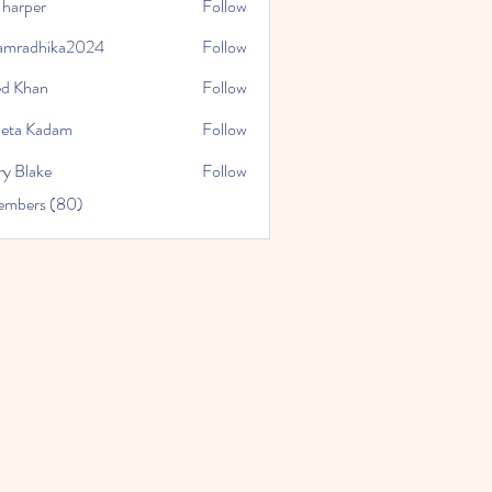
 harper
Follow
amradhika2024
Follow
hika2024
ed Khan
Follow
eta Kadam
Follow
ry Blake
Follow
Members (80)