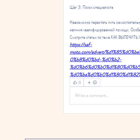
Шаг 3: Поиск специалиста
Невозможно перестать пить самостоятельно
наличия квалифицированной помощи. Особ
Смотрите статьи по теме КАК ВЫЛЕЧ
https://saf-
moto.com/advert/%d1%85%d0%
0%b8%d0%bd-%d0%b2-
%d0%b6%d0%b0%d1%80%d0%b5
%d0%ba%d0%b0%d1%80%d1%82%
0
Write a comment...