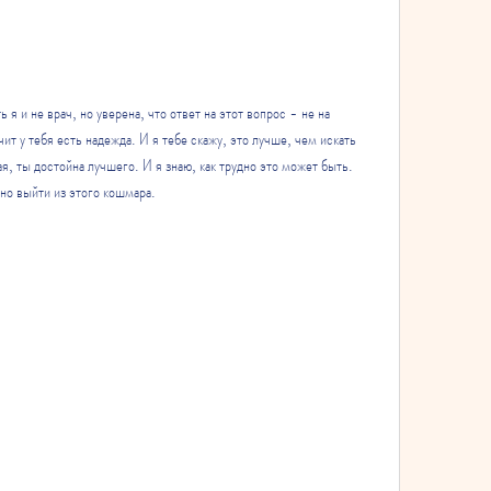
я и не врач, но уверена, что ответ на этот вопрос - не на 
ит у тебя есть надежда. И я тебе скажу, это лучше, чем искать 
я, ты достойна лучшего. И я знаю, как трудно это может быть. 
но выйти из этого кошмара.