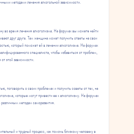
личными методами лечения алкогольной зависимости.
у во время лечения алкоголизма. На форумах вы можете найти 
ивают друг друга. Там женщина может получить ответы на свои 
стью, который поможет ей в лечении алкоголизма. На форумах 
валифицированного специалиста, чтобы избавиться от проблем, 
 от этой зависимости.
, поговорить о своих проблемах и получить советы от тех, на 
голизма, которые могут привести ее к алкоголизму. На форумах 
о различным методам саморазвития.
ительный и трудный процесс, как помочь близкому человеку в 