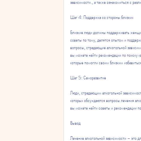
зависимости., а также ознакомиться с раз
Шаг 4: Поддержка со стороны близких
Близкие люди должны поддерживать женщин
советы по тому, делятся опытом и поддерж
вопросы, страдающие алкогольной зависимо
вы можете найти рекомендации по поиску к
которые помогли своим близким избавиться
Шаг 5: Саморазвитие
Люди, страдающим алкогольной зависимостью
которых обсуждаются вопросы лечения алко
вы можете найти советы и рекомендации п
Вывод
Лечение алкогольной зависимости – это дл