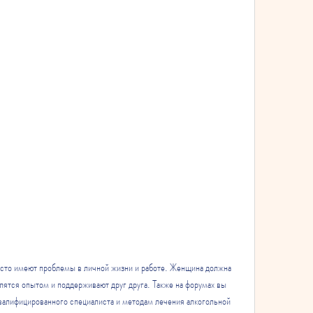
лятся опытом и поддерживают друг друга. Также на форумах вы 
валифицированного специалиста и методам лечения алкогольной 