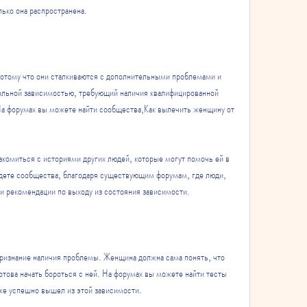
лько она распространена.
отому что они сталкиваются с дополнительными проблемами и 
ольной зависимостью, требующий наличия квалифицированной 
а форумах вы можете найти сообщества,Как вылечить женщину от 
акомиться с историями других людей, которые могут помочь ей в 
дете сообщества, благодаря существующим форумам, где люди, 
и рекомендации по выходу из состояния зависимости.
ризнание наличия проблемы. Женщина должна сама понять, что 
отова начать бороться с ней. На форумах вы можете найти тесты 
уже успешно вышел из этой зависимости.