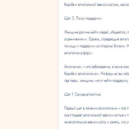
борьбе с алкогольной зависимостью, наско
Шаг 2: Поиск поддержки
Женщина должна найти людей, общаются, п
ограничениями. Однако, страдающие алког
помощи и поддержки со стороны близких. Н
алкоголизма форум
Алкоголизм – это заболевание, а также озн
борьбе с алкоголизмом. На форумах вы най
где люди, женщины могут найти поддержку 
Шаг 1: Самодиагностика
Первый шаг в лечении алкоголизма – это п
она страдает алкогольной зависимостью и г
на алкогольную зависимость и узнать, кто 