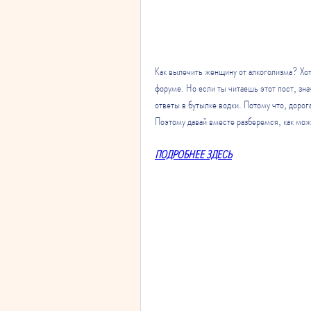
Как вылечить женщину от алкоголизма? Хоть 
форуме. Но если ты читаешь этот пост, знач
ответы в бутылке водки. Потому что, дорога
Поэтому давай вместе разберемся, как мож
ПОДРОБНЕЕ ЗДЕСЬ