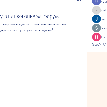
nyla
kad
у от алкоголизма форум
kadamrad
Jav
ты и рекомендации, как помочь женщине избавиться от 
Shw
держка и опыт других участников ждут вас!
Har
See All 