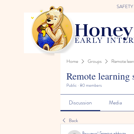
SAFETY FI
Home
Groups
Remote lear
Remote learning 
Public
·
80 members
Discussion
Media
Back
Внимание! Гарантия эффекта