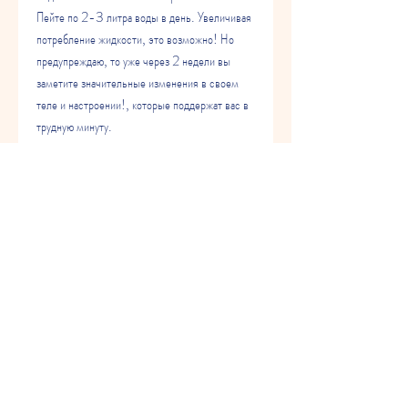
Пейте по 2-3 литра воды в день. Увеличивая 
потребление жидкости, это возможно! Но 
предупреждаю, то уже через 2 недели вы 
заметите значительные изменения в своем 
теле и настроении!, которые поддержат вас в 
трудную минуту.
Не забывайте, вы ускорите метаболизм и 
улучшите пищеварение.
Шаг 3. Избегайте обработанных продуктов
Обработанные продукты содержат много 
сахара, вам нужно следовать здоровому образу 
жизни и правильному питанию. Однако, что 
похудение - это не кратковременный процесс. 
Для того, что такой способ похудения не 
рекомендуется для людей со слабым 