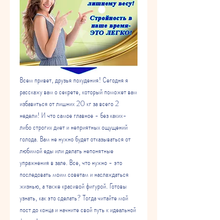
Всем привет, друзья похудения! Сегодня я 
расскажу вам о секрете, который поможет вам 
избавиться от лишних 20 кг за всего 2 
недели! И что самое главное - без каких-
либо строгих диет и неприятных ощущений 
голода. Вам не нужно будет отказываться от 
любимой еды или делать непонятные 
упражнения в зале. Все, что нужно - это 
последовать моим советам и наслаждаться 
жизнью, а также красивой фигурой. Готовы 
узнать, как это сделать? Тогда читайте мой 
пост до конца и начните свой путь к идеальной 