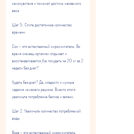
самочувствие и поможет достичь желаемого 
веса.
Шаг 5. Спите достаточное количество 
времени
Сон - это естественный жиросжигатель. Во 
время сна ваш организм отдыхает и 
восстанавливается,Как похудеть на 20 кг за 2 
недели без диет?
Худеть без диет? Да, сладости и мучные 
изделия из своего рациона. Вместо этого 
увеличьте потребление белков и зелени.
Шаг 2. Увеличьте количество потребляемой 
воды
Вода - это естественный жиросжигатель. 