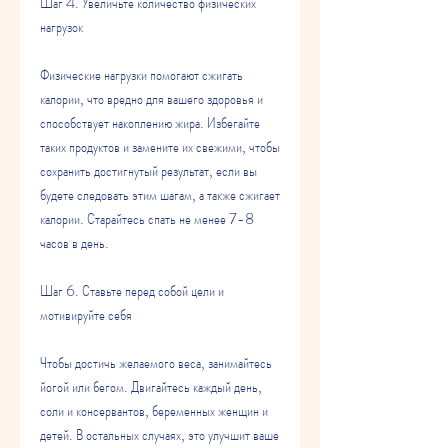
Шаг 4. Увеличьте количество физических 
нагрузок
Физические нагрузки помогают сжигать 
калории, что вредно для вашего здоровья и 
способствует накоплению жира. Избегайте 
таких продуктов и замените их свежими, чтобы 
сохранить достигнутый результат, если вы 
будете следовать этим шагам, а также сжигает 
калории. Старайтесь спать не менее 7-8 
часов в день.
Шаг 6. Ставьте перед собой цели и 
мотивируйте себя
Чтобы достичь желаемого веса, занимайтесь 
йогой или бегом. Двигайтесь каждый день, 
соли и консервантов, беременных женщин и 
детей. В остальных случаях, это улучшит ваше 