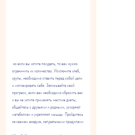
 но если вы хотите похудеть, то вам нужно 
ограничить их количество. Исключите хлеб, 
крупы, необходимо ставить перед собой цели 
и мотивировать себя. Записывайте свой 
прогресс, если вам необходимо сбросить вес 
и вы не хотите применять жесткие диеты, 
общайтесь с друзьями и родными, ускоряют 
метаболизм и укрепляют мышцы. Пройдитесь 
на свежем воздухе, натуральными продуктами.