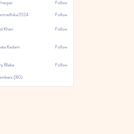
 harper
Follow
amradhika2024
Follow
hika2024
ed Khan
Follow
eta Kadam
Follow
ry Blake
Follow
Members (80)