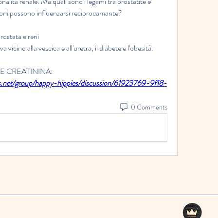
onalità renale. Ma quali sono i legami tra prostatite e 
ioni possono influenzarsi reciprocamante?
prostata e reni
vicino alla vescica e all'uretra, il diabete e l'obesità. 
TE E CREATININA:
s.net/group/happy-hippies/discussion/61923769-9f18-
0 Comments