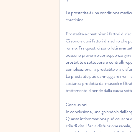
La prostatite è una condizione medica ch
creatinina.
Prostatite e creatinina: i fattori di ri
Ci sono alcuni fattori di rischio che po
renale. Tra questi ci sono l'età avanza
possono prevenire conseguenze gravi p
prostatite e sottoporsi a controlli rego
complicazioni., la prostatite e la dis
La prostatite può danneggiare i reni, 
sostanza prodotta dai muscoli e filtrat
trattamento dipende dalla causa sott
Conclusioni
In conclusione, una ghiandola dell'app
Questa infiammazione può causare vari
stile di vita. Per la disfunzione renale,