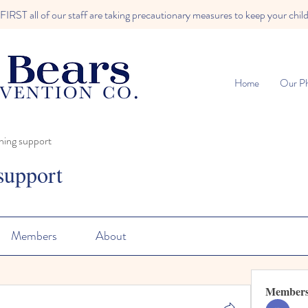
RST all of our staff are taking precautionary measures to keep your child
Home
Our Ph
ning support
support
Members
About
Member