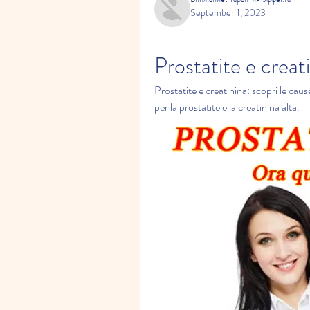
September 1, 2023
Prostatite e creat
Prostatite e creatinina: scopri le cause
per la prostatite e la creatinina alta.