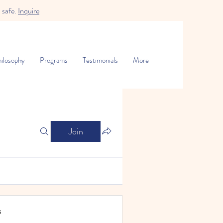
 safe.
Inquire
ilosophy
Programs
Testimonials
More
Join
s