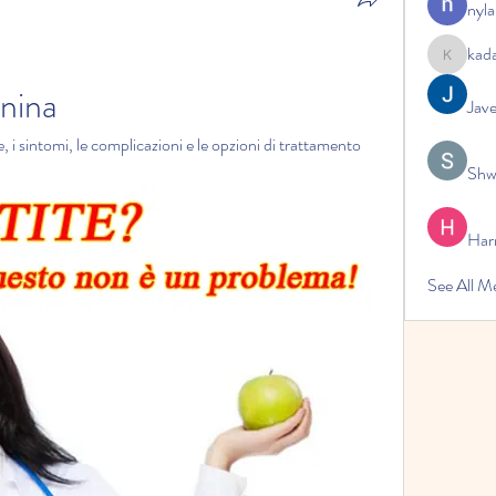
nyla
kad
kadamrad
inina
Jav
, i sintomi, le complicazioni e le opzioni di trattamento 
Shw
Har
See All 