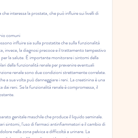
e interessa la prostata, che può influire sui livelli di 
schio comuni
ssono influire sia sulla prostatite che sulla funzionalità 
ta, invece, la diagnosi precoce e il trattamento tempestivo 
er la salute. È importante monitorare i sintomi della 
lari della funzionalità renale per prevenire eventuali 
funzione renale sono due condizioni strettamente correlate. 
che a sua volta può danneggiare i reni. La creatinina è una 
a dai reni. Se la funzionalità renale è compromessa, il 
ostante.
arato genitale maschile che produce il liquido seminale. 
 sintomi, l'uso di farmaci antinfiammatori e il cambio di 
 dolore nella zona pelvica e difficoltà a urinare. La 