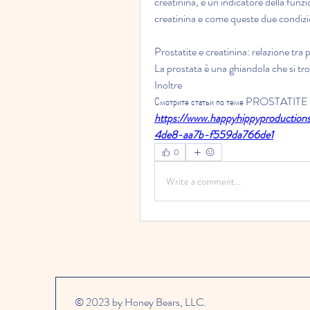
creatinina, è un indicatore della funzi
creatinina e come queste due condiz
Prostatite e creatinina: relazione tra 
La prostata è una ghiandola che si trova 
Inoltre 
Смотрите статьи по теме PROSTATI
https://www.happyhippyproduction
4de8-aa7b-f559da766de1
0
Write a comment...
© 2023 by Honey Bears, LLC.