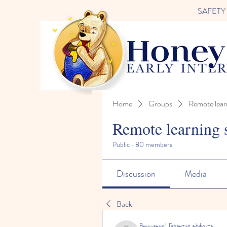
SAFETY FI
Home
Groups
Remote lear
Remote learning 
Public
·
80 members
Discussion
Media
Back
Внимание! Гарантия эффекта