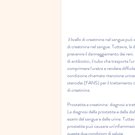
 il livello di creatinina nel sangue può aumentare. Inoltre, la pressione alta, aumentando i livelli 
di creatinina nel sangue. Tuttavia, la
prevenire il danneggiamento dei reni. 
di antibiotici, il tubo che trasporta l
comprimere l'uretra e rendere difficile
condizione chiamata ritenzione urinar
steroidei (FANS) per il trattamento del
di creatinina.
Prostatite e creatinina: diagnosi e tr
La diagnosi della prostatite e della di
esami del sangue e delle urine. Tuttavi
prostatite può causare un'infiammazion
queste due condizioni di salute