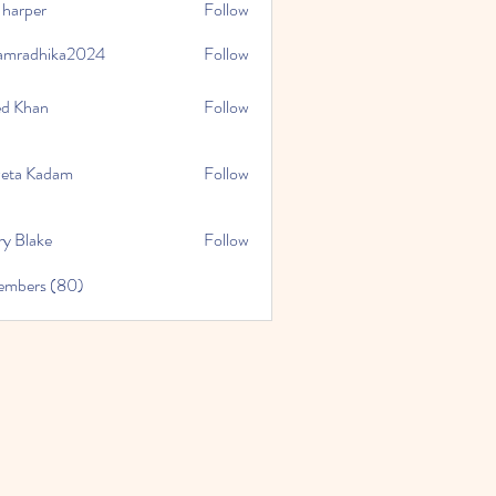
 harper
Follow
amradhika2024
Follow
hika2024
ed Khan
Follow
eta Kadam
Follow
ry Blake
Follow
Members (80)