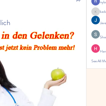
nyla
kad
kadamrad
lich
Jav
Shw
Har
See All 