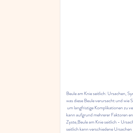
Beule am Knie seitlich: Ursachen, S
was diese Beule verursacht und wie S
 um langfristige Komplikationen zu vermeiden. Mögliche Ursachen Eine Beule am Knie seitlich 
kann aufgrund mehrerer Faktoren ent
Zyste,Beule am Knie seitlich - Ursa
seitlich kann verschiedene Ursachen