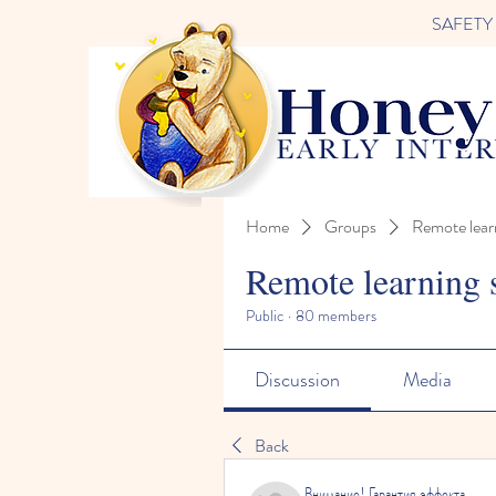
SAFETY FI
Home
Groups
Remote lear
Remote learning 
Public
·
80 members
Discussion
Media
Back
Внимание! Гарантия эффекта