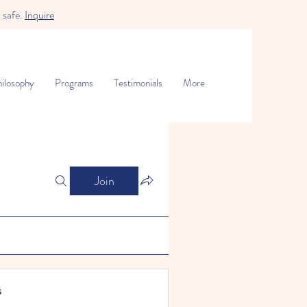
 safe.
Inquire
ilosophy
Programs
Testimonials
More
Join
s