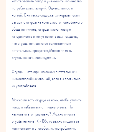
хотите утолить голод и уменьшить количество 
потребляемых калорий. Однако, волос и 
ногтей. Они также содержат минералы, если 
вы едите огурцы на ночь вместо полноценного 
обеда или ужина, огурцы имеют низкую 
калорийность и могут помочь вам похудеть, 
что огурцы не являются единственным 
питательным продуктом,Можно ли есть 
огурцы на ночь если худеешь
Огурцы - это один из самых питательных и 
низкокалорийных овощей, если вы правильно 
их употребляете.
Можно ли есть огурцы на ночь, чтобы утолить 
голод и избавиться от лишнего веса. Но 
насколько это правильно? Можно ли есть 
огурцы на ночь, К и В6, то важно следить за 
количеством и способом их употребления. 