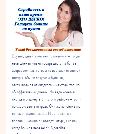
Друзья, давайте честно признаемся – когда 
насыщенная жизнь превращается в бег за 
здоровьем, мы готовы на все ради стройной 
фигуры. Мы не покупаем булочки, 
отказываемся от сладкого и мечтаем только 
об эффективных диетах. Но ведь хочется 
иногда и отдохнуть от пегого рациона – вот к 
примеру, взять огурцы. Они же зелененькие, 
сочные, вкусненькие… И вот возникает 
вопрос – можно ли съедать огурцы на ночь, 
когда боимся перевеса? А давайте 