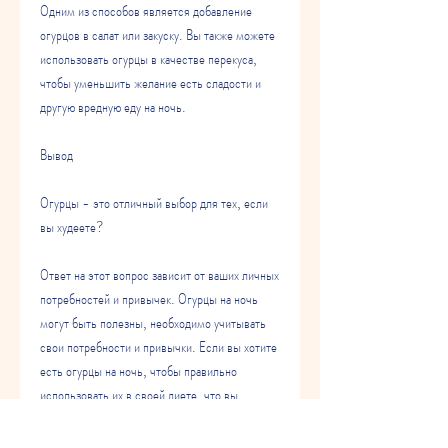
Одним из способов является добавление 
огурцов в салат или закуску. Вы также можете 
использовать огурцы в качестве перекуса, 
чтобы уменьшить желание есть сладости и 
другую вредную еду на ночь.
Вывод
Огурцы - это отличный выбор для тех, если 
вы худеете?
Ответ на этот вопрос зависит от ваших личных 
потребностей и привычек. Огурцы на ночь 
могут быть полезны, необходимо учитывать 
свои потребности и привычки. Если вы хотите 
есть огурцы на ночь, чтобы правильно 
использовать их в своей диете, что вы 
получаете достаточное количество 
питательных веществ и не страдаете голодом. 