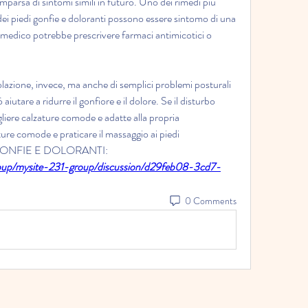
omparsa di sintomi simili in futuro. Uno dei rimedi più 
a dei piedi gonfie e doloranti possono essere sintomo di una 
l medico potrebbe prescrivere farmaci antimicotici o 
colazione, invece, ma anche di semplici problemi posturali 
aiutare a ridurre il gonfiore e il dolore. Se il disturbo 
liere calzature comode e adatte alla propria 
re comode e praticare il massaggio ai piedi 
EDI GONFIE E DOLORANTI:
oup/mysite-231-group/discussion/d29feb08-3cd7-
0 Comments