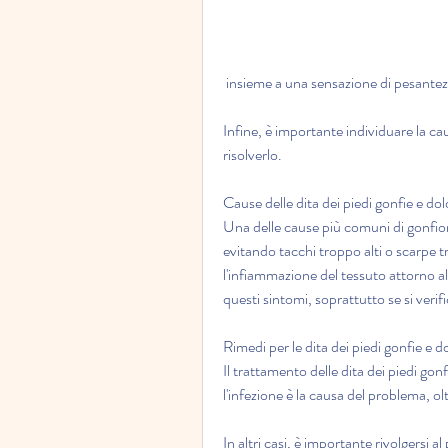
 insieme a una sensazione di pesantez
Infine, è importante individuare la ca
risolverlo.
Cause delle dita dei piedi gonfie e dol
Una delle cause più comuni di gonfiore 
evitando tacchi troppo alti o scarpe tr
l'infiammazione del tessuto attorno a
questi sintomi, soprattutto se si veri
Rimedi per le dita dei piedi gonfie e d
Il trattamento delle dita dei piedi gon
l'infezione è la causa del problema, olt
In altri casi, è importante rivolgersi 