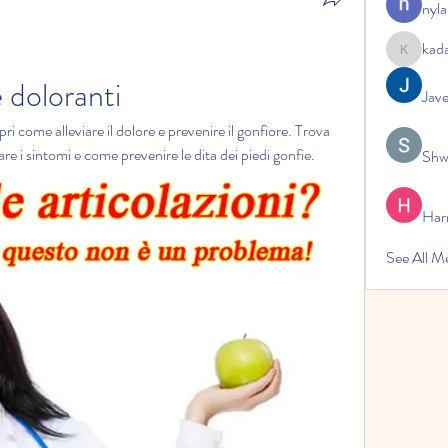
nyla
kad
kadamrad
e doloranti
Jav
ri come alleviare il dolore e prevenire il gonfiore. Trova 
are i sintomi e come prevenire le dita dei piedi gonfie.
Shw
Har
See All 