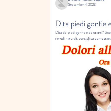
September 4, 2023
Dita piedi gonfie 
Dita dei piedi gonfie e doloranti? Scop
rimedi naturali, consigli su come tratt