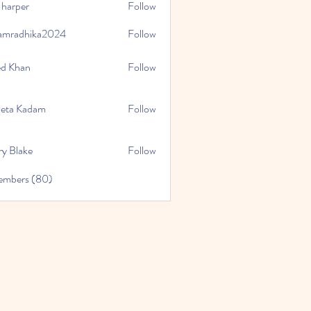
 harper
Follow
amradhika2024
Follow
hika2024
ed Khan
Follow
eta Kadam
Follow
ry Blake
Follow
Members (80)