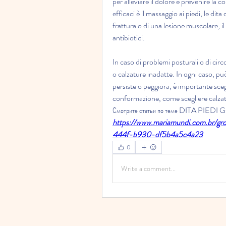
per alleviare il dolore e prevenire la c
efficaci è il massaggio ai piedi, le dit
frattura o di una lesione muscolare, i
antibiotici.
In caso di problemi posturali o di cir
o calzature inadatte. In ogni caso, può 
persiste o peggiora, è importante sceg
conformazione, come scegliere calzatu
Смотрите статьи по теме DITA PI
https://www.mariamundi.com.br/gr
444f-b930-df5b4a5c4a23
0
Write a comment...