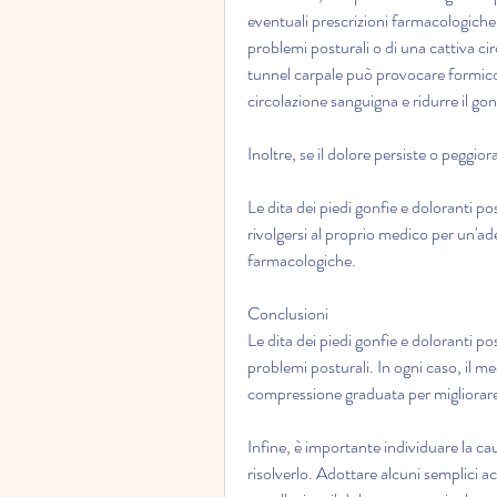
eventuali prescrizioni farmacologiche.,
problemi posturali o di una cattiva cir
tunnel carpale può provocare formicolio
circolazione sanguigna e ridurre il gon
Inoltre, se il dolore persiste o peggio
Le dita dei piedi gonfie e doloranti p
rivolgersi al proprio medico per un'ad
farmacologiche.
Conclusioni
Le dita dei piedi gonfie e doloranti p
problemi posturali. In ogni caso, il med
compressione graduata per migliorare 
Infine, è importante individuare la ca
risolverlo. Adottare alcuni semplici 