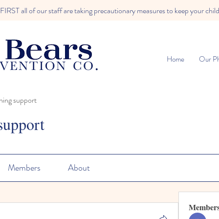
RST all of our staff are taking precautionary measures to keep your child
Home
Our Ph
ning support
support
Members
About
Member