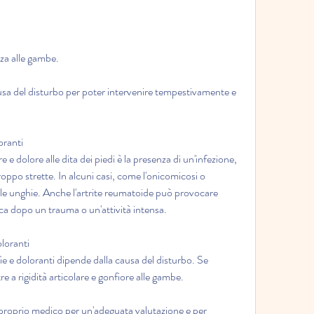
za alle gambe.
usa del disturbo per poter intervenire tempestivamente e 
oranti
e dolore alle dita dei piedi è la presenza di un'infezione, 
oppo strette. In alcuni casi, come l'onicomicosi o 
lle unghie. Anche l'artrite reumatoide può provocare 
fica dopo un trauma o un'attività intensa.
oloranti
fie e doloranti dipende dalla causa del disturbo. Se 
re a rigidità articolare e gonfiore alle gambe.
al proprio medico per un'adeguata valutazione e per 