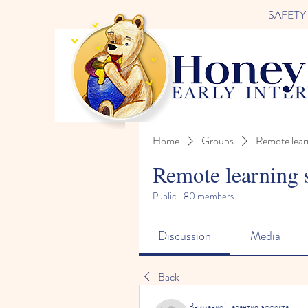
SAFETY FI
Home
Groups
Remote lear
Remote learning 
Public
·
80 members
Discussion
Media
Back
Внимание! Гарантия эффекта