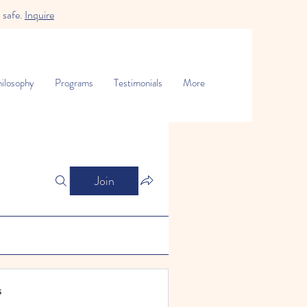
 safe.
Inquire
ilosophy
Programs
Testimonials
More
Join
s