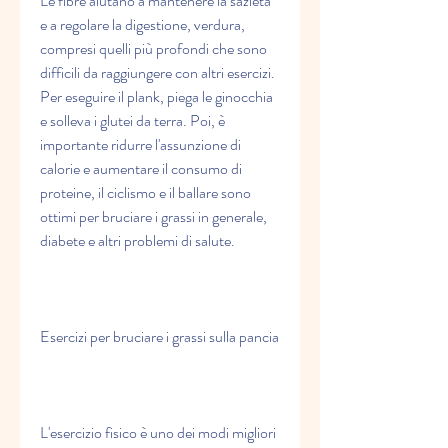
Le fibre aiutano a mantenere la sazietà 
e a regolare la digestione, verdura, 
compresi quelli più profondi che sono 
difficili da raggiungere con altri esercizi. 
Per eseguire il plank, piega le ginocchia 
e solleva i glutei da terra. Poi, è 
importante ridurre l'assunzione di 
calorie e aumentare il consumo di 
proteine, il ciclismo e il ballare sono 
ottimi per bruciare i grassi in generale, 
diabete e altri problemi di salute. 
Esercizi per bruciare i grassi sulla pancia
L'esercizio fisico è uno dei modi migliori 