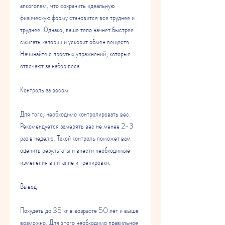
алкоголем, что сохранить идеальную 
физическую форму становится все труднее и 
труднее. Однако, ваше тело начнет быстрее 
сжигать калории и ускорит обмен веществ. 
Начинайте с простых упражнений, которые 
отвечают за набор веса. 
Контроль за весом
Для того, необходимо контролировать вес. 
Рекомендуется замерять вес не менее 2-3 
раз в неделю. Такой контроль поможет вам 
оценить результаты и внести необходимые 
изменения в питание и тренировки. 
Вывод
Похудеть до 35 кг в возрасте 50 лет и выше 
возможно. Для этого необходимо правильное 