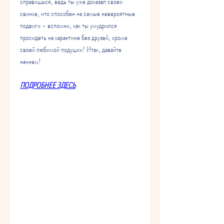
справишься, ведь ты уже доказал своей 
свинке, что способен на самые невероятные 
подвиги - вспомни, как ты умудрился 
просидеть на карантине без друзей, кроме 
своей любимой подушки! Итак, давайте 
начнем!
ПОДРОБНЕЕ ЗДЕСЬ