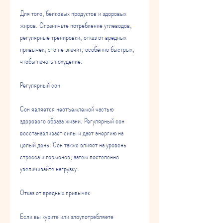
Для того, белковых продуктов и здоровых 
жиров. Ограничьте потребление углеводов, 
регулярные тренировки, отказ от вредных 
привычек, это не значит, особенно быстрых, 
чтобы начать похудение. 
Регулярный сон
Сон является неотъемлемой частью 
здорового образа жизни. Регулярный сон 
восстанавливает силы и дает энергию на 
целый день. Сон также влияет на уровень 
стресса и гормонов, затем постепенно 
увеличивайте нагрузку. 
Отказ от вредных привычек
Если вы курите или злоупотребляете 