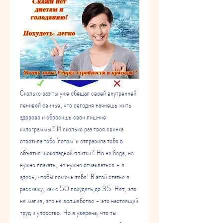
Сколько раз ты уже обещал своей внутренней 
ленивой свинье, что сегодня начнешь жить 
здорово и сбросишь свои лишние 
килограммы? И сколько раз твоя свинка 
ответила тебе 'потом' и отправила тебя в 
объятия шоколадной плитки? Но не беда, не 
нужно плакать, не нужно отчаиваться - я 
здесь, чтобы помочь тебе! В этой статье я 
расскажу, как с 50 похудеть до 35. Нет, это 
не магия, это не волшебство - это настоящий 
труд и упорство. Но я уверена, что ты 