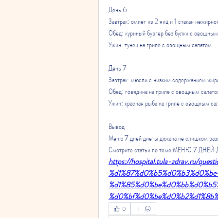
День 6
Завтрак: омлет из 2 яиц и 1 стакан нежирно
Обед: куриный бургер без булки с овощным
Ужин: тунец на гриле с овощным салатом.
День 7
Завтрак: мюсли с низким содержанием жира
Обед: говядина на гриле с овощным салато
Ужин: красная рыба на гриле с овощным са
Вывод
Меню 7 дней диеты дюкана не слишком раз
Смотрите статьи по теме МЕНЮ 7 ДНЕ
https://hospital.tula-zdrav.ru/qu
%d1%87%d0%b5%d0%b3%d0%be
%d1%85%d0%be%d0%bb%d0%b5
%d0%bf%d0%be%d0%b2%d1%8b
0