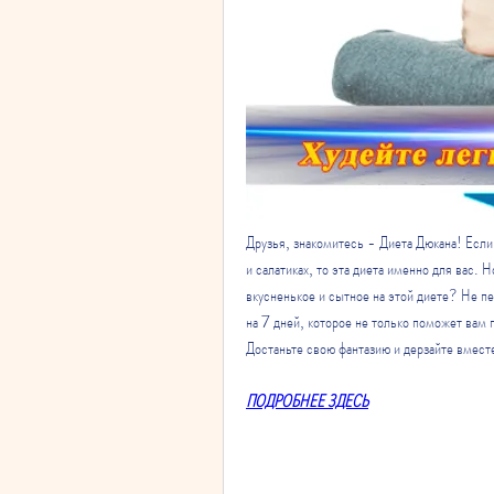
Друзья, знакомитесь - Диета Дюкана! Если 
и салатиках, то эта диета именно для вас. Н
вкусненькое и сытное на этой диете? Не п
на 7 дней, которое не только поможет вам п
Достаньте свою фантазию и дерзайте вмест
ПОДРОБНЕЕ ЗДЕСЬ