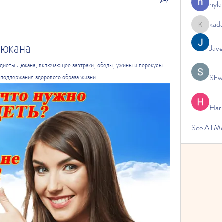
nyla
kad
kadamrad
дюкана
Jav
диеты Дюкана, включающее завтраки, обеды, ужины и перекусы. 
 поддержания здорового образа жизни.
Shw
Har
See All 