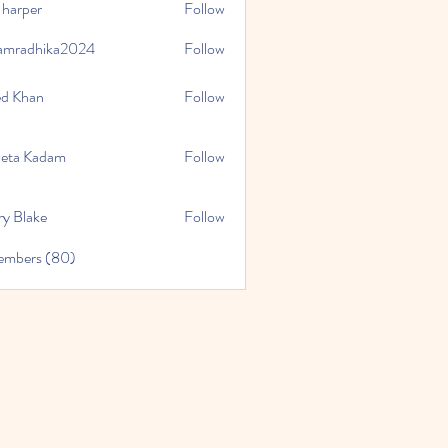
 harper
Follow
amradhika2024
Follow
hika2024
ed Khan
Follow
eta Kadam
Follow
ry Blake
Follow
Members (80)