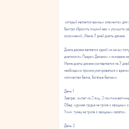
 который является важным элементом для похудения и укрепления мышц. Следуя меню диеты дюкана, можно 
быстро сбросить лишний вес и улучшить св
осложнений.,Меню 7 дней диеты дюкана
Диета дюкана является одной из самых попу
диетологом Пьером Дюканом и основана на 
Меню диеты дюкана составляется на 7 дней
необходимо проконсультироваться с врачом
количество белка, богатые белками.
День 1
Завтрак: омлет из 2 яиц, 2 ломтика ветчины
Обед: куриная грудка на гриле с овощным с
Ужин: тунец на гриле с овощным салатом.
День 2