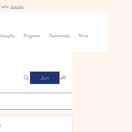
 safe.
Inquire
ilosophy
Programs
Testimonials
More
Join
s