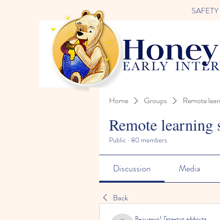
SAFETY FI
Home
Groups
Remote lear
Remote learning 
Public
·
80 members
Discussion
Media
Back
Внимание! Гарантия эффекта