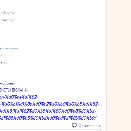
го йогурта.
 салатом.
 и йогуртом.
м.
латом.
нообразно 
Й ДИЕТЫ ДЮКАНА:
estion/%d0%be%d1%82-
-%d0%b1%d1%8b%d0%b2%d0%b0%d0%b5%d1%82-
%d1%81%d1%82%d0%b5%d1%80%d0%b8%d0%bd-
%d1%88%d0%b5%d0%bd%d0%bd%d1%8b%d0%b9/
0 Comments