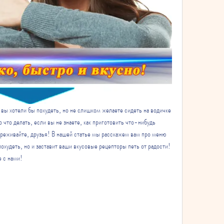
вы хотели бы похудеть, но не слишком желаете сидеть на водичке 
о что делать, если вы не знаете, как приготовить что-нибудь 
ереживайте, друзья! В нашей статье мы расскажем вам про меню 
охудеть, но и заставит ваши вкусовые рецепторы петь от радости! 
е с нами!