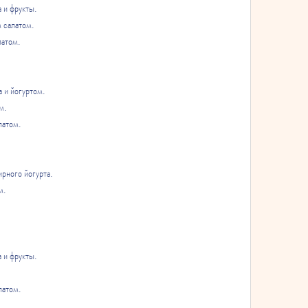
 и фрукты.
 салатом.
латом.
 и йогуртом.
м.
латом.
ирного йогурта.
м.
 и фрукты.
латом.