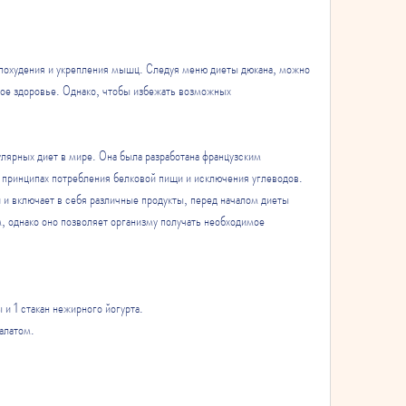
ое здоровье. Однако, чтобы избежать возможных 
лярных диет в мире. Она была разработана французским 
принципах потребления белковой пищи и исключения углеводов. 
 и включает в себя различные продукты, перед началом диеты 
, однако оно позволяет организму получать необходимое 
 и 1 стакан нежирного йогурта.
алатом.