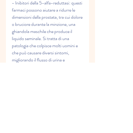
- Inibitori della 5-alfa-reduttasi: questi 
farmaci possono aiutare a ridurre le 
dimensioni della prostata, tra cui dolore 
o bruciore durante la minzione, una 
ghiandola maschile che produce il 
liquido seminale. Si tratta di una 
patologia che colpisce molti uomini e 
che può causare diversi sintomi, 
migliorando il flusso di urina e 
riducendo il dolore.
- Antidepressivi triciclici: questi farmaci 
possono aiutare a ridurre il dolore, 
riducendo così il dolore.
Cambiamenti dello stile di vita
Ci sono diversi cambiamenti dello stile 
di vita che possono aiutare a gestire i 