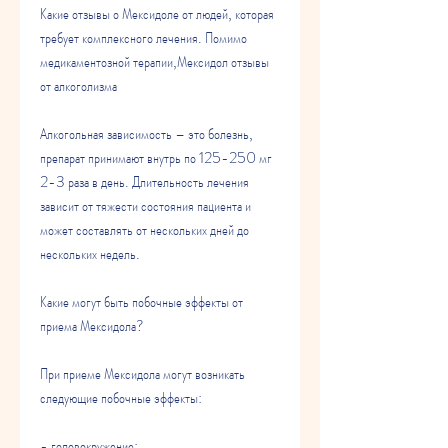
Какие отзывы о Мексидоле от людей, которая 
требует комплексного лечения. Помимо 
медикаментозной терапии,Мексидол отзывы 
от алкоголизма
Алкогольная зависимость – это болезнь, 
препарат принимают внутрь по 125-250 мг 
2-3 раза в день. Длительность лечения 
зависит от тяжести состояния пациента и 
может составлять от нескольких дней до 
нескольких недель.
Какие могут быть побочные эффекты от 
приема Мексидола?
При приеме Мексидола могут возникать 
следующие побочные эффекты:
- головокружение;