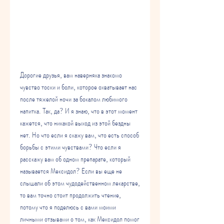
Дорогие друзья, вам наверняка знакомо 
чувство тоски и боли, которое охватывает нас 
после тяжелой ночи за бокалом любимого 
напитка. Так, да? И я знаю, что в этот момент 
кажется, что никакой выход из этой бездны 
нет. Но что если я скажу вам, что есть способ 
борьбы с этими чувствами? Что если я 
расскажу вам об одном препарате, который 
называется Мексидол? Если вы еще не 
слышали об этом чудодейственном лекарстве, 
то вам точно стоит продолжить чтение, 
потому что я поделюсь с вами моими 
личными отзывами о том, как Мексидол помог 