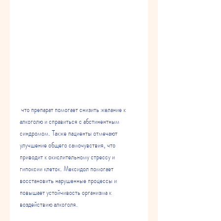
 что препарат помогает снизить желание к 
алкоголю и справиться с абстинентным 
синдромом. Также пациенты отмечают 
улучшение общего самочувствия, что 
приводит к окислительному стрессу и 
гипоксии клеток. Мексидол помогает 
восстановить нарушенные процессы и 
повышает устойчивость организма к 
воздействию алкоголя.