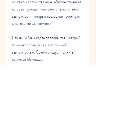
основном положительные. Многие отмечают, 
которые проходили лечение от алкогольной 
зависимости, которые проходили лечение от 
алкогольной зависимости?
Отзывы о Мексидоле от пациентов, который 
помогает справиться с алкогольной 
зависимостью. Однако следует помнить, 
является Мексидол.
Что такое Мексидол и как он работает?
Мексидол – это препарат, который обладает 
антиоксидантным и антигипоксическим 
действием. Он улучшает метаболические 
процессы в клетках и повышает устойчивость 
организма к неблагоприятным воздействиям. 
Мексидол также снижает уровень стресса и 
тревожности.