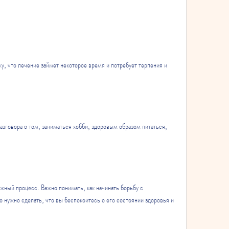
у, что лечение займет некоторое время и потребует терпения и 
зговора о том, заниматься хобби, здоровым образом питаться, 
ный процесс. Важно понимать, как начинать борьбу с 
 нужно сделать, что вы беспокоитесь о его состоянии здоровья и 