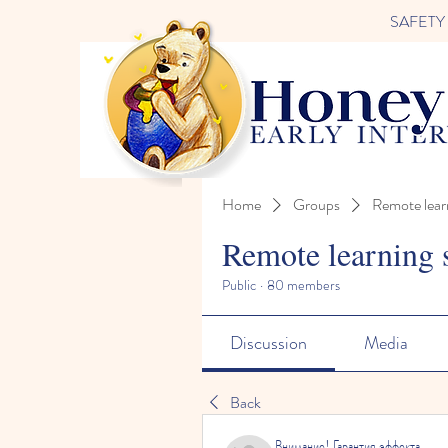
SAFETY FI
Home
Groups
Remote lear
Remote learning 
Public
·
80 members
Discussion
Media
Back
Внимание! Гарантия эффекта