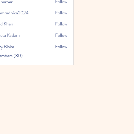
 harper
Follow
amradhika2024
Follow
hika2024
ed Khan
Follow
eta Kadam
Follow
ry Blake
Follow
Members (80)