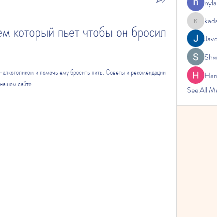
nyla
kad
ем который пьет чтобы он бросил 
kadamrad
Jav
Shw
м-алкоголиком и помочь ему бросить пить. Советы и рекомендации 
Har
 нашем сайте.
See All 