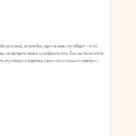
я как в танке, на поле боя, где я не знаю, кто победит - я или 
аю, как заставить своего мужа бросить пить. Если вы также хотите 
ать эту статью и я поделюсь с вами моими лучшими советами и 