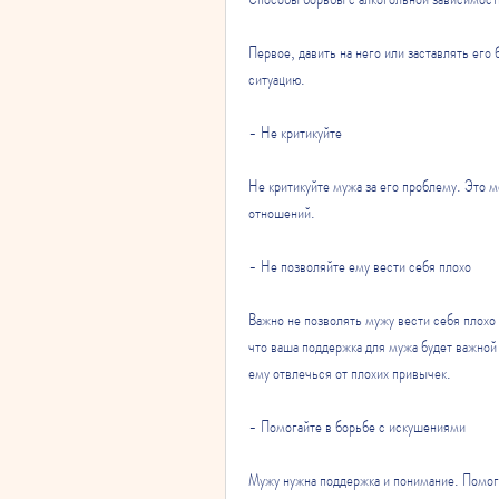
Первое, давить на него или заставлять его 
ситуацию.
- Не критикуйте
Не критикуйте мужа за его проблему. Это м
отношений.
- Не позволяйте ему вести себя плохо
Важно не позволять мужу вести себя плохо 
что ваша поддержка для мужа будет важной
ему отвлечься от плохих привычек.
- Помогайте в борьбе с искушениями
Мужу нужна поддержка и понимание. Помогай