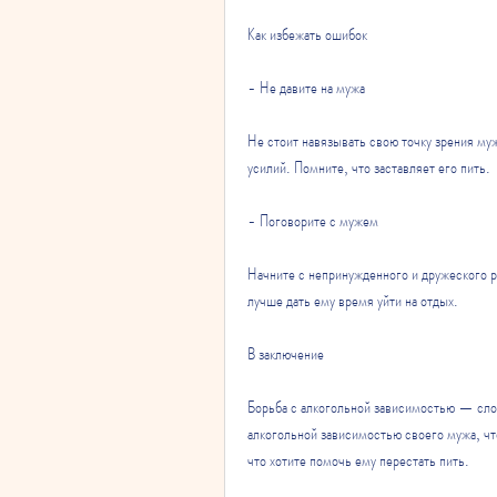
Как избежать ошибок
- Не давите на мужа
Не стоит навязывать свою точку зрения муж
усилий. Помните, что заставляет его пить. 
- Поговорите с мужем
Начните с непринужденного и дружеского ра
лучше дать ему время уйти на отдых.
В заключение
Борьба с алкогольной зависимостью — слож
алкогольной зависимостью своего мужа, что
что хотите помочь ему перестать пить.