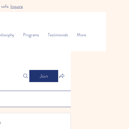
 safe.
Inquire
ilosophy
Programs
Testimonials
More
Join
s