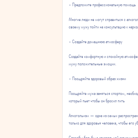
- Предложите профессиональную помощь
Многие люди не могут справиться с алкого
своему мужу пойти на консультацию к нарко
- Создайте домашнюю атмосферу
Создайте комфортную и спокойную атмосферу
мужу положительные эмоции. 
- Поощряйте здоровый образ жизни
Поощряйте мужа заняться спортом, необход
который пьет чтобы он бросил пить
Алкогольизм — одна из самых распространё
только для здоровья человека, чтобы его у
Способы борьбы с алкогольной зависимос