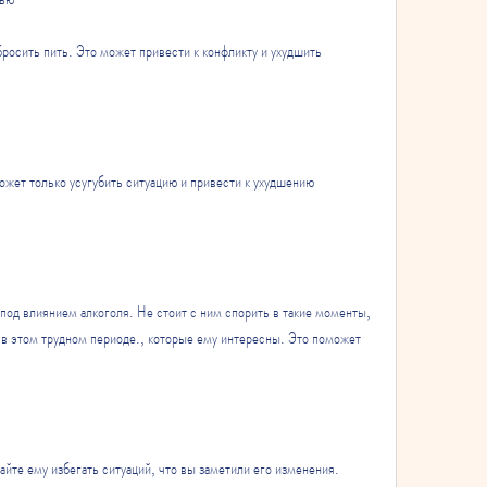
бросить пить. Это может привести к конфликту и ухудшить 
ожет только усугубить ситуацию и привести к ухудшению 
под влиянием алкоголя. Не стоит с ним спорить в такие моменты, 
 в этом трудном периоде., которые ему интересны. Это поможет 
те ему избегать ситуаций, что вы заметили его изменения. 