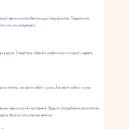
льной зависимостью без помощи специалистов. Предложите 
логу или психотерапевту. 
 в доме. Старайтесь избегать конфликтных ситуаций и давать 
имо понять, как вести себя с мужем,Как вести себя с мужем 
нных зависимостей на планете. Вред от употребления алкоголя не 
бедить бросить это опасное занятие.
тью