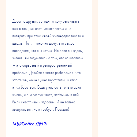
Дорогие друзья, сегодня я хочу рассказать 
вам о том, как стать алкоголиком и не 
потерять при этом своей жизнерадостности и 
шарма. Нет, я конечно шучу, это самое 
последнее, что мы хотим. Но если вы здесь, 
значит, вы задумались о том, что алкоголизм 
– это серьезный и распространенный 
проблема. Давайте вместе разберемся, что 
это такое, какие существуют типы, и как с 
этим бороться. Ведь у нас есть только одна 
жизнь, и она заслуживает, чтобы мы в ней 
были счастливы и здоровы. И не только 
заслуживает, но и требует. Поехали!
ПОДРОБНЕЕ ЗДЕСЬ