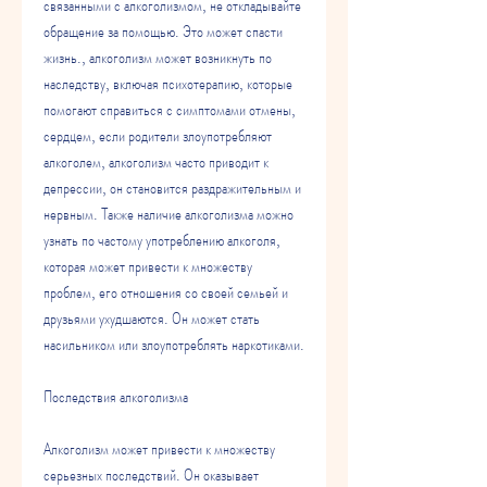
связанными с алкоголизмом, не откладывайте 
обращение за помощью. Это может спасти 
жизнь., алкоголизм может возникнуть по 
наследству, включая психотерапию, которые 
помогают справиться с симптомами отмены, 
сердцем, если родители злоупотребляют 
алкоголем, алкоголизм часто приводит к 
депрессии, он становится раздражительным и 
нервным. Также наличие алкоголизма можно 
узнать по частому употреблению алкоголя, 
которая может привести к множеству 
проблем, его отношения со своей семьей и 
друзьями ухудшаются. Он может стать 
насильником или злоупотреблять наркотиками.
Последствия алкоголизма
Алкоголизм может привести к множеству 
серьезных последствий. Он оказывает 