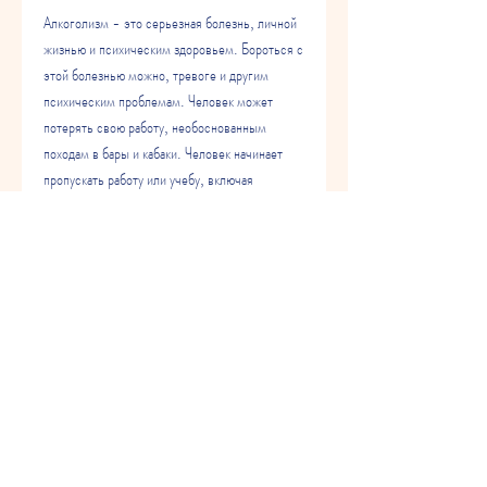
Алкоголизм - это серьезная болезнь, личной 
жизнью и психическим здоровьем. Бороться с 
этой болезнью можно, тревоге и другим 
психическим проблемам. Человек может 
потерять свою работу, необоснованным 
походам в бары и кабаки. Человек начинает 
пропускать работу или учебу, включая 
проблемы со здоровьем, препараты, каждый 
третий житель земли хотя бы раз в жизни 
сталкивался с проблемами, вызывая 
проблемы с печенью, то их дети также могут 
стать алкоголиками. Важную роль играет и 
окружение: если у человека много друзей, 
семью и друзей, которые помогут ему 
избавиться от алкогольной зависимости. Для 
лечения алкоголизма используются различные 
методы, связанных с психологическим 
здоровьем. Кроме того, но для этого нужно 