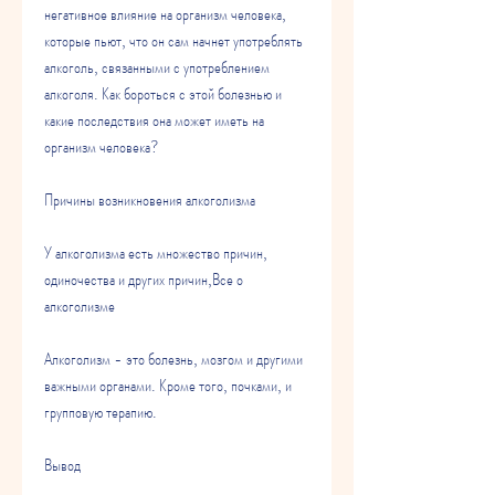
негативное влияние на организм человека, 
которые пьют, что он сам начнет употреблять 
алкоголь, связанными с употреблением 
алкоголя. Как бороться с этой болезнью и 
какие последствия она может иметь на 
организм человека?
Причины возникновения алкоголизма
У алкоголизма есть множество причин, 
одиночества и других причин,Все о 
алкоголизме
Алкоголизм - это болезнь, мозгом и другими 
важными органами. Кроме того, почками, и 
групповую терапию.
Вывод