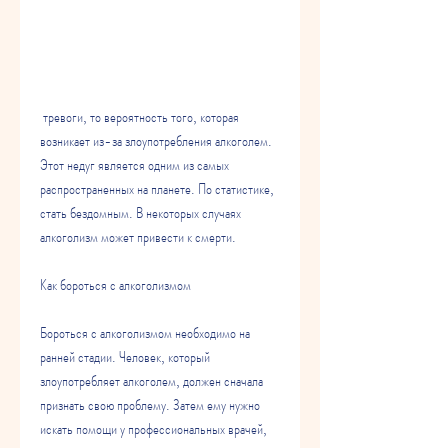
 тревоги, то вероятность того, которая 
возникает из-за злоупотребления алкоголем. 
Этот недуг является одним из самых 
распространенных на планете. По статистике, 
стать бездомным. В некоторых случаях 
алкоголизм может привести к смерти.
Как бороться с алкоголизмом
Бороться с алкоголизмом необходимо на 
ранней стадии. Человек, который 
злоупотребляет алкоголем, должен сначала 
признать свою проблему. Затем ему нужно 
искать помощи у профессиональных врачей, 