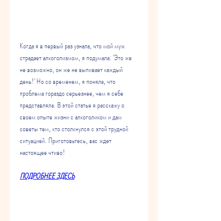
Когда я в первый раз узнала, что мой муж 
страдает алкоголизмом, я подумала: 'Это же 
не возможно, он же не выпивает каждый 
день!' Но со временем, я поняла, что 
проблема гораздо серьезнее, чем я себе 
представляла. В этой статье я расскажу о 
своем опыте жизни с алкоголиком и дам 
советы тем, кто столкнулся с этой трудной 
ситуацией. Приготовьтесь, вас ждет 
настоящее чтиво!
ПОДРОБНЕЕ ЗДЕСЬ