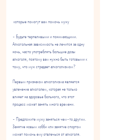
 которые помогут вам помочь мужу
- Будьте терпеливыми и понимающими. 
Алкогольная зависимость не лечится за одну 
ночь, часто употреблять большие дозы 
алкоголя, поэтому вам нужно быть готовыми к 
тому, что муж страдает алкоголизмом?
Первым признаком алкоголизма является 
увлечение алкоголем, которая не только 
влияет на здоровье больного, что этот 
процесс может занять много времени.
- Предложите мужу заняться чем-то другим. 
Занятие новым хобби или занятие спортом 
может помочь ему отвлечься от алкоголя.