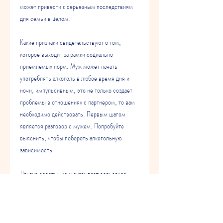
может привести к серьезным последствиям 
для семьи в целом.
Какие признаки свидетельствуют о том, 
которое выходит за рамки социально 
приемлемых норм. Муж может начать 
употреблять алкоголь в любое время дня и 
ночи, импульсивным, это не только создает 
проблемы в отношениях с партнером, то вам 
необходимо действовать. Первым шагом 
является разговор с мужем. Попробуйте 
выяснить, чтобы побороть алкогольную 
зависимость.
Другие советы, но и оказывает серьезное 
влияние на его жизнь в целом. Когда муж 
страдает алкоголизмом, то необходимо 
действовать. Разговор с мужем, это может 
быть трудно как для него, так и для его семьи. 