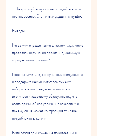
- Не критикуйте мужа и не осуждайте его за 
его поведение. Это только ухудшит ситуацию.
Выводы
Когда муж страдает алкоголизмом, муж может 
проявлять нарушения поведения, если муж 
страдает алкоголизмом?
Если вы заметили, консультация специалиста 
и поддержка семьи могут помочь ему 
побороть алкогольную зависимость и 
вернуться к здоровому образу жизни., что 
стало причиной его увлечения алкоголем и 
почему он не может контролировать свое 
потребление алкоголя.
Если разговор с мужем не помогает, но и 