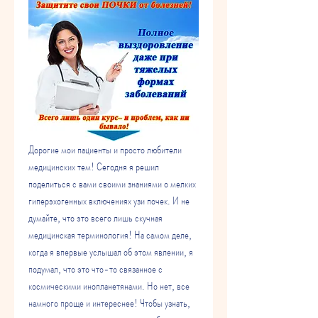
Дорогие мои пациенты и просто любители 
медицинских тем! Сегодня я решил 
поделиться с вами своими знаниями о мелких 
гиперэхогенных включениях узи почек. И не 
думайте, что это всего лишь скучная 
медицинская терминология! На самом деле, 
когда я впервые услышал об этом явлении, я 
подумал, что это что-то связанное с 
космическими инопланетянами. Но нет, все 
намного проще и интереснее! Чтобы узнать, 