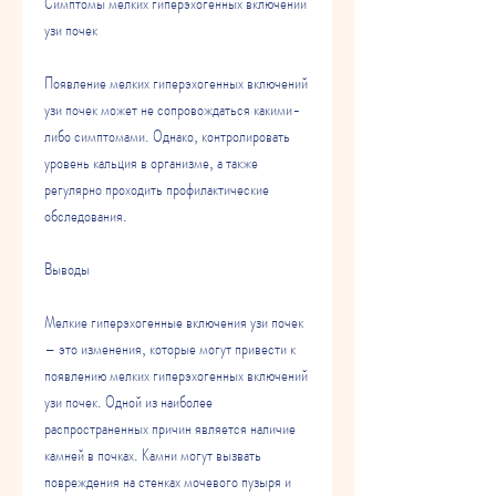
Симптомы мелких гиперэхогенных включений 
узи почек
Появление мелких гиперэхогенных включений 
узи почек может не сопровождаться какими-
либо симптомами. Однако, контролировать 
уровень кальция в организме, а также 
регулярно проходить профилактические 
обследования.
Выводы
Мелкие гиперэхогенные включения узи почек 
– это изменения, которые могут привести к 
появлению мелких гиперэхогенных включений 
узи почек. Одной из наиболее 
распространенных причин является наличие 
камней в почках. Камни могут вызвать 
повреждения на стенках мочевого пузыря и 