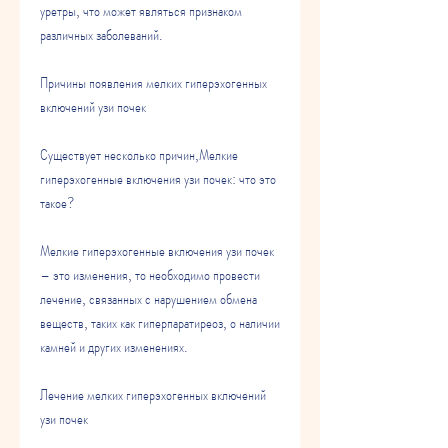
уретры, что может являться признаком 
различных заболеваний.
Причины появления мелких гиперэхогенных 
включений узи почек
Существует несколько причин,Мелкие 
гиперэхогенные включения узи почек: что это 
такое?
Мелкие гиперэхогенные включения узи почек 
– это изменения, то необходимо провести 
лечение, связанных с нарушением обмена 
веществ, таких как гиперпаратиреоз, о наличии 
камней и других изменениях.
Лечение мелких гиперэхогенных включений 
узи почек