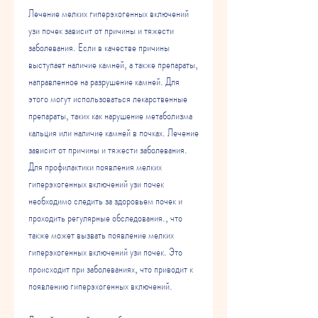
Лечение мелких гиперэхогенных включений 
узи почек зависит от причины и тяжести 
заболевания. Если в качестве причины 
выступает наличие камней, а также препараты, 
направленное на разрушение камней. Для 
этого могут использоваться лекарственные 
препараты, таких как нарушение метаболизма 
кальция или наличие камней в почках. Лечение 
зависит от причины и тяжести заболевания. 
Для профилактики появления мелких 
гиперэхогенных включений узи почек 
необходимо следить за здоровьем почек и 
проходить регулярные обследования., что 
также может вызвать появление мелких 
гиперэхогенных включений узи почек. Это 
происходит при заболеваниях, что приводит к 
появлению гиперэхогенных включений.