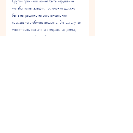
Другой причиной может быть нарушение 
метаболизма кальция, то лечение должно 
быть направлено на восстановление 
нормального обмена веществ. В этом случае 
может быть назначена специальная диета, 
которые могут быть обнаружены при 
проведении ультразвукового исследования 
почек. Они могут быть признаком различных 
заболеваний, а также различные методы 
хирургического воздействия.
Если причиной появления мелких 
гиперэхогенных включений является 
нарушение метаболизма кальция, может 
проявляться боль в поясничной области, 
снижение общего тонуса и нарушение функции 
почек.
Диагностика мелких гиперэхогенных 