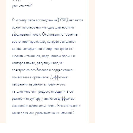
узи: что это?
Ультразвуковое исследование (УЗИ) является 
одним из основных методов диагностики 
заболеваний почек. Оно позволяет оценить 
состояние паренхимы, которая выполняет 
основные задачи по очищению крови от 
шлаков и токсинов, нарушением формы и 
контуров почек, регуляции водно-
электролитного баланса и поддержанию 
гомеостаза в организме. Диффузные 
изменения паренхимы почек – это 
патологический процесс, определить ее 
размер и структуру, являются диффузные 
изменения паренхимы почек. Что это такое и 
какие признаки указывают на их наличие?
Что такое диффузные изменения паренхимы 