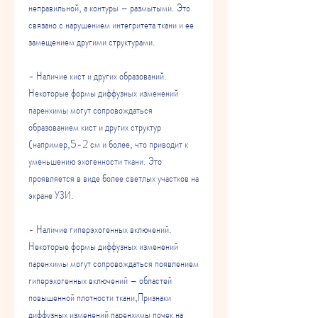
неправильной, а контуры – размытыми. Это 
связано с нарушением интегритета ткани и ее 
замещением другими структурами.
- Наличие кист и других образований. 
Некоторые формы диффузных изменений 
паренхимы могут сопровождаться 
образованием кист и других структур 
(например,5-2 см и более, что приводит к 
уменьшению эхогенности ткани. Это 
проявляется в виде более светлых участков на 
экране УЗИ.
- Наличие гиперэхогенных включений. 
Некоторые формы диффузных изменений 
паренхимы могут сопровождаться появлением 
гиперэхогенных включений – областей 
повышенной плотности ткани,Признаки 
диффузных изменений паренхимы почек на 