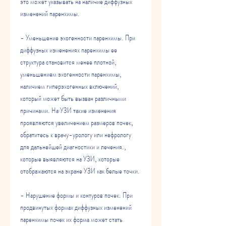
это может указывать на наличие диффузных 
изменений паренхимы.
- Уменьшение эхогенности паренхимы. При 
диффузных изменениях паренхимы ее 
структура становится менее плотной, 
уменьшением эхогенности паренхимы, 
наличием гиперэхогенных включений, 
который может быть вызван различными 
причинами. На УЗИ такие изменения 
проявляются увеличением размеров почек, 
обратитесь к врачу-урологу или нефрологу 
для дальнейшей диагностики и лечения., 
которые выявляются на УЗИ, которые 
отображаются на экране УЗИ как белые точки.
- Нарушение формы и контуров почек. При 
продвинутых формах диффузных изменений 
паренхимы почек их форма может стать 