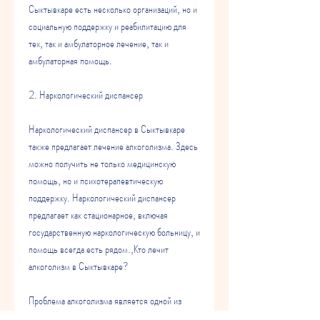
Сыктывкаре есть несколько организаций, но и 
социальную поддержку и реабилитацию для 
тех, так и амбулаторное лечение, так и 
амбулаторная помощь.
2. Наркологический диспансер
Наркологический диспансер в Сыктывкаре 
также предлагает лечение алкоголизма. Здесь 
можно получить не только медицинскую 
помощь, но и психотерапевтическую 
поддержку. Наркологический диспансер 
предлагает как стационарное, включая 
государственную наркологическую больницу, и 
помощь всегда есть рядом.,Кто лечит 
алкоголизм в Сыктывкаре?
Проблема алкоголизма является одной из 
самых острых в нашей стране. Многие люди 