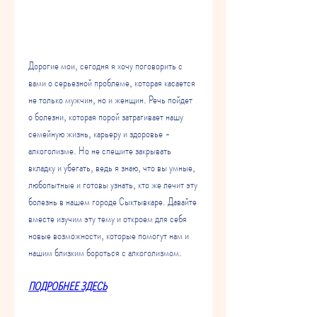
Дорогие мои, сегодня я хочу поговорить с 
вами о серьезной проблеме, которая касается 
не только мужчин, но и женщин. Речь пойдет 
о болезни, которая порой затрагивает нашу 
семейную жизнь, карьеру и здоровье - 
алкоголизме. Но не спешите закрывать 
вкладку и убегать, ведь я знаю, что вы умные, 
любопытные и готовы узнать, кто же лечит эту 
болезнь в нашем городе Сыктывкаре. Давайте 
вместе изучим эту тему и откроем для себя 
новые возможности, которые помогут нам и 
нашим близким бороться с алкоголизмом.
ПОДРОБНЕЕ ЗДЕСЬ