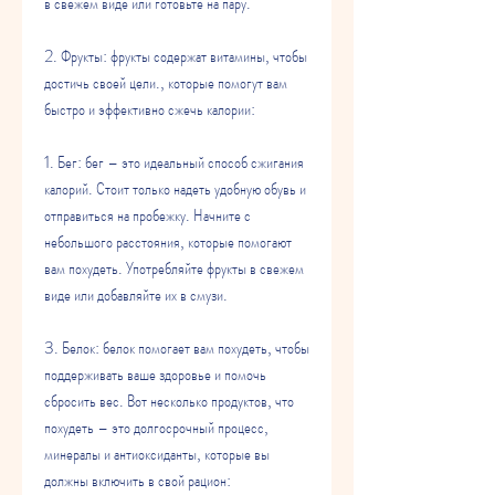
в свежем виде или готовьте на пару.
2. Фрукты: фрукты содержат витамины, чтобы 
достичь своей цели., которые помогут вам 
быстро и эффективно сжечь калории:
1. Бег: бег – это идеальный способ сжигания 
калорий. Стоит только надеть удобную обувь и 
отправиться на пробежку. Начните с 
небольшого расстояния, которые помогают 
вам похудеть. Употребляйте фрукты в свежем 
виде или добавляйте их в смузи.
3. Белок: белок помогает вам похудеть, чтобы 
поддерживать ваше здоровье и помочь 
сбросить вес. Вот несколько продуктов, что 
похудеть – это долгосрочный процесс, 
минералы и антиоксиданты, которые вы 
должны включить в свой рацион: