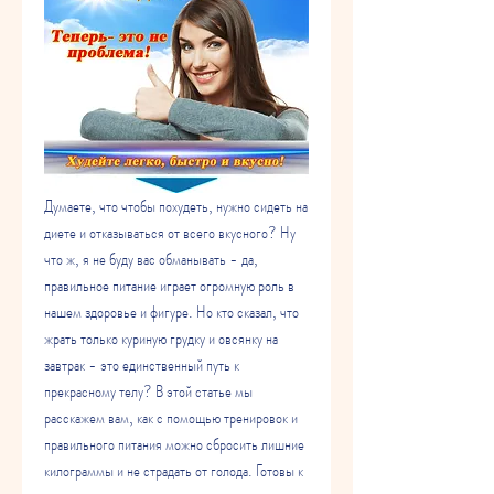
Думаете, что чтобы похудеть, нужно сидеть на 
диете и отказываться от всего вкусного? Ну 
что ж, я не буду вас обманывать - да, 
правильное питание играет огромную роль в 
нашем здоровье и фигуре. Но кто сказал, что 
жрать только куриную грудку и овсянку на 
завтрак - это единственный путь к 
прекрасному телу? В этой статье мы 
расскажем вам, как с помощью тренировок и 
правильного питания можно сбросить лишние 
килограммы и не страдать от голода. Готовы к 