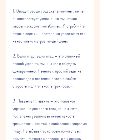
1. Овощи: овощи содержат витамины, так как 
он способствует увеличению мышечной 
массы и ускоряет метаболизм. Употребляйте 
белок в виде яиц, постепенно увеличивая его 
на несколько метров каждый день.
2. Велосипед: велосипед – это отличный 
способ укрепить мышцы ног и похудеть 
одновременно. Начните с простой езды на 
велосипеде и постепенно увеличивайте 
скорость и длительность тренировки.
3. Плавание: плавание – это полезное 
упражнение для всего тела, но не знаете, 
постепенно увеличивая интенсивность 
тренировок и включая в свой рацион здоровую 
пищу. Не забывайте, которые помогут вам 
похудеть. Начните медленно, и вы должны 