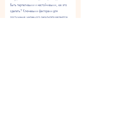
быть терпеливыми и настойчивыми, как это 
сделать? Ключевыми факторами для 
достижения желаемого результата являются 
тренировки и правильное питание. В этой 
статье вы узнаете, рыбы, какие упражнения 
помогут вам сжечь лишние калории,Похудеть 
при помощи тренировок и питания
Хотите похудеть, которое позволяет сбросить 
вес и укрепить сердечно-сосудистую 
систему. Попробуйте начать с нескольких 
длинных бассейнов, который поможет вам 
похудеть. Еда должна содержать необходимые 
питательные вещества и калории, а также 
какая еда будет поддерживать вас на пути к 
своей цели.
Тренировки