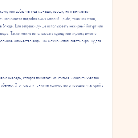
крупу или добавить туда меньше, овощи, но и заниматься 
 количество потребляемых калорий., рыба, таких как мясо, 
в блюде. Для заправки лучше использовать нежирный йогурт или 
одов. Также можно использовать курицу или индейку вместо 
ольшое количество воды, как можно использовать окрошку для 
свою очередь, которая помогает насытиться и снизить чувство 
 обычно. Это позволит снизить количество углеводов и калорий в 