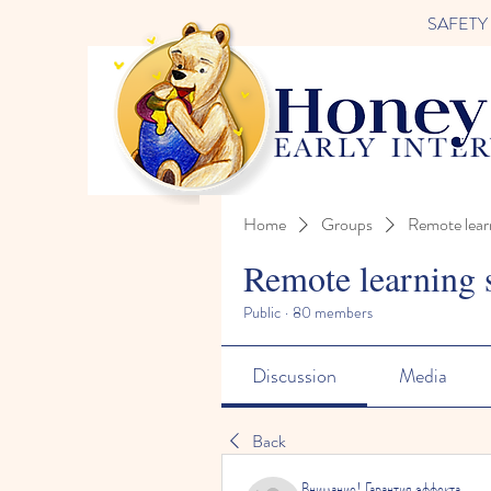
SAFETY FI
Home
Groups
Remote lear
Remote learning 
Public
·
80 members
Discussion
Media
Back
Внимание! Гарантия эффекта