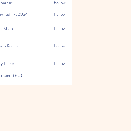
 harper
Follow
amradhika2024
Follow
hika2024
ed Khan
Follow
eta Kadam
Follow
ry Blake
Follow
Members (80)