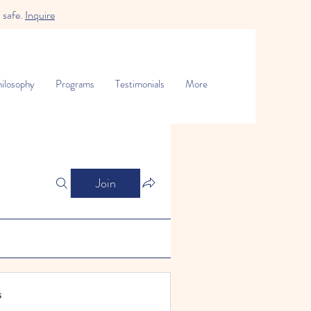
 safe.
Inquire
ilosophy
Programs
Testimonials
More
Join
s