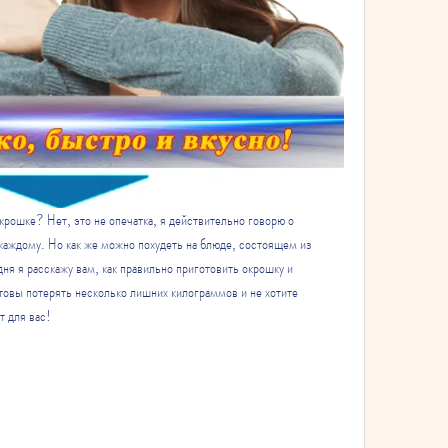
крошке? Нет, это не опечатка, я действительно говорю о 
каждому. Но как же можно похудеть на блюде, состоящем из 
ня я расскажу вам, как правильно приготовить окрошку и 
товы потерять несколько лишних килограммов и не хотите 
т для вас!