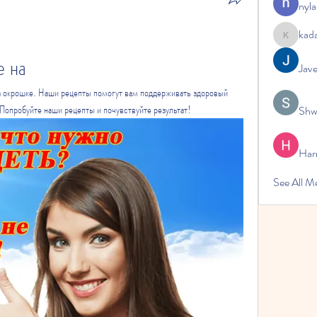
nyla
kad
kadamrad
е на
Jav
а окрошке. Наши рецепты помогут вам поддерживать здоровый 
 Попробуйте наши рецепты и почувствуйте результат!
Shw
Har
See All 