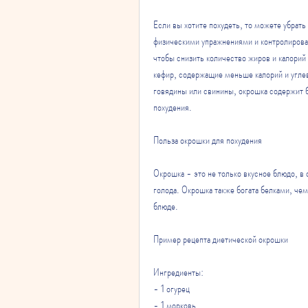
Если вы хотите похудеть, то можете убрать 
физическими упражнениями и контролировать
чтобы снизить количество жиров и калорий 
кефир, содержащие меньше калорий и углев
говядины или свинины, окрошка содержит б
похудения.
Польза окрошки для похудения
Окрошка - это не только вкусное блюдо, в 
голода. Окрошка также богата белками, чем
блюде.
Пример рецепта диетической окрошки
Ингредиенты:
- 1 огурец
- 1 морковь