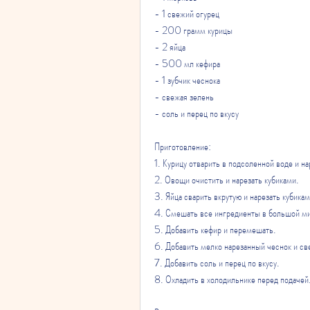
- 1 свежий огурец
- 200 грамм курицы
- 2 яйца
- 500 мл кефира
- 1 зубчик чеснока
- свежая зелень
- соль и перец по вкусу
Приготовление:
1. Курицу отварить в подсоленной воде и на
2. Овощи очистить и нарезать кубиками.
3. Яйца сварить вкрутую и нарезать кубикам
4. Смешать все ингредиенты в большой ми
5. Добавить кефир и перемешать.
6. Добавить мелко нарезанный чеснок и св
7. Добавить соль и перец по вкусу.
8. Охладить в холодильнике перед подачей