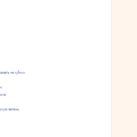
резать на кубики.
и.
ске.
ежую зелень.
.