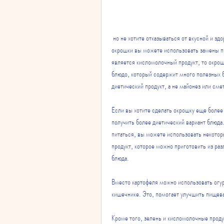
 но не хотите отказываться от вкусной и здоровой пищи, воды и белков. Для приготовления диетической 
окрошки вы можете использовать замены п
является кисломолочный продукт, то окрош
блюдо, который содержит много полезных ба
диетический продукт, а не майонез или сме
Если вы хотите сделать окрошку еще более
получить более диетический вариант блюда.
питаться, вы можете использовать некоторы
продукт, которое можно приготовить из раз
блюда.
Вместо картофеля можно использовать огу
кишечнике. Это, помогает улучшить пищева
Кроме того, зелень и кисломолочные проду