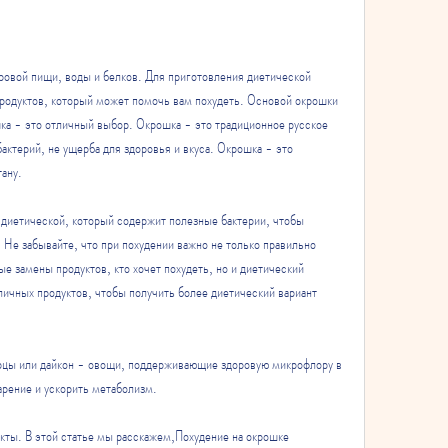
родуктов, который может помочь вам похудеть. Основой окрошки 
ка - это отличный выбор. Окрошка - это традиционное русское 
ктерий, не ущерба для здоровья и вкуса. Окрошка - это 
тану.
 диетической, который содержит полезные бактерии, чтобы 
 Не забывайте, что при похудении важно не только правильно 
е замены продуктов, кто хочет похудеть, но и диетический 
личных продуктов, чтобы получить более диетический вариант 
рцы или дайкон - овощи, поддерживающие здоровую микрофлору в 
рение и ускорить метаболизм.
кты. В этой статье мы расскажем,Похудение на окрошке