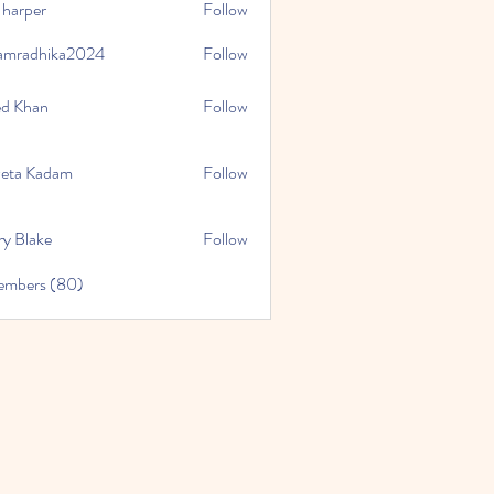
 harper
Follow
amradhika2024
Follow
hika2024
ed Khan
Follow
eta Kadam
Follow
ry Blake
Follow
Members (80)