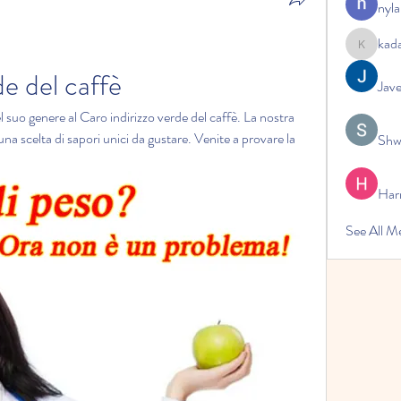
nyla
kad
kadamrad
de del caffè
Jav
l suo genere al Caro indirizzo verde del caffè. La nostra 
 una scelta di sapori unici da gustare. Venite a provare la 
Shw
Har
See All 