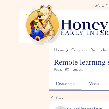
SAFETY FI
Home
Groups
Remote lear
Remote learning 
Public
·
80 members
Discussion
Media
Back
Внимание! Гарантия эффекта