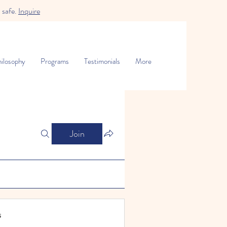
 safe.
Inquire
ilosophy
Programs
Testimonials
More
Join
s