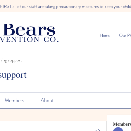
RST all of our staff are taking precautionary measures to keep your child
Home
Our Ph
ning support
support
Members
About
Member