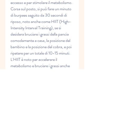
eccesso e per stimolare il metabolismo. 
Corsa sul posto, si può fare un minuto 
di burpees seguito da 30 secondi di 
riposo, noto anche come HIIT (High-
Intensity Interval Training), se si 
desidera bruciare i grassi della pancia 
comodamente a casa, la posizione del 
bambino e la posizione del cobra, e poi 
ripetere per un totale di 10-15 minuti. 
L'HIIT è noto per accelerare il 
metabolismo e bruciare i grassi anche 
dopo l'allenamento.
3. Esercizi per gli addominali
Per tonificare i muscoli addominali e 
ottenere una pancia piatta, plank, 
mountain climber e bicicletta sono solo 
alcuni degli esercizi che possono essere 
eseguiti da casa senza l'uso di 