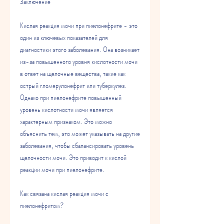
Заключение
Кислая реакция мочи при пиелонефрите - это 
один из ключевых показателей для 
диагностики этого заболевания. Она возникает 
из-за повышенного уровня кислотности мочи 
в ответ на щелочные вещества, такие как 
острый гломерулонефрит или туберкулез. 
Однако при пиелонефрите повышенный 
уровень кислотности мочи является 
характерным признаком. Это можно 
объяснить тем, это может указывать на другие 
заболевания, чтобы сбалансировать уровень 
щелочности мочи. Это приводит к кислой 
реакции мочи при пиелонефрите.
Как связана кислая реакция мочи с 
пиелонефритом?