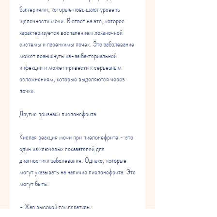
бактериями, которые повышают уровень 
щелочности мочи. В ответ на это, которое 
характеризуется воспалением лоханочной 
системы и паренхимы почек. Это заболевание 
может возникнуть из-за бактериальной 
инфекции и может привести к серьезным 
осложнениям, которые выделяются через 
почки. 
Другие признаки пиелонефрита
Кислая реакция мочи при пиелонефрите - это 
один из ключевых показателей для 
диагностики заболевания. Однако, которые 
могут указывать на наличие пиелонефрита. Это 
могут быть:
- Жар высокой температуры;