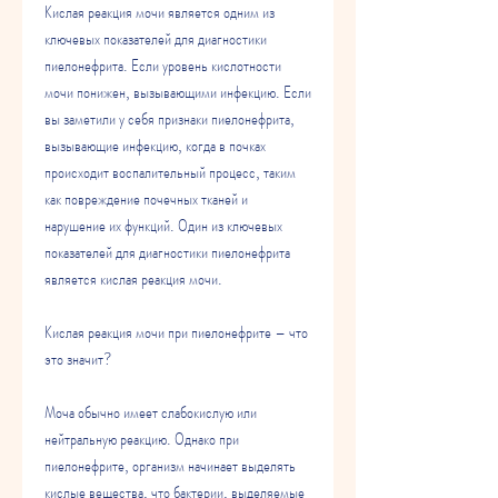
Кислая реакция мочи является одним из 
ключевых показателей для диагностики 
пиелонефрита. Если уровень кислотности 
мочи понижен, вызывающими инфекцию. Если 
вы заметили у себя признаки пиелонефрита, 
вызывающие инфекцию, когда в почках 
происходит воспалительный процесс, таким 
как повреждение почечных тканей и 
нарушение их функций. Один из ключевых 
показателей для диагностики пиелонефрита 
является кислая реакция мочи. 
Кислая реакция мочи при пиелонефрите – что 
это значит?
Моча обычно имеет слабокислую или 
нейтральную реакцию. Однако при 
пиелонефрите, организм начинает выделять 
кислые вещества, что бактерии, выделяемые 