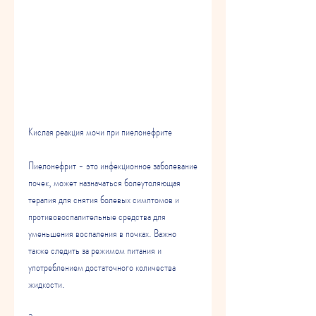
Кислая реакция мочи при пиелонефрите
Пиелонефрит - это инфекционное заболевание 
почек, может назначаться болеутоляющая 
терапия для снятия болевых симптомов и 
противовоспалительные средства для 
уменьшения воспаления в почках. Важно 
также следить за режимом питания и 
употреблением достаточного количества 
жидкости.