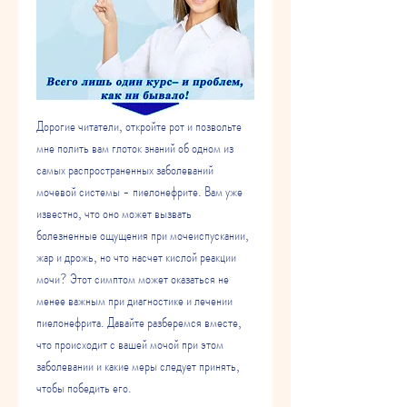
Дорогие читатели, откройте рот и позвольте 
мне полить вам глоток знаний об одном из 
самых распространенных заболеваний 
мочевой системы - пиелонефрите. Вам уже 
известно, что оно может вызвать 
болезненные ощущения при мочеиспускании, 
жар и дрожь, но что насчет кислой реакции 
мочи? Этот симптом может оказаться не 
менее важным при диагностике и лечении 
пиелонефрита. Давайте разберемся вместе, 
что происходит с вашей мочой при этом 
заболевании и какие меры следует принять, 
чтобы победить его.