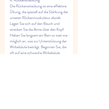
4. Rückenstreckung
Die Rückenstreckung ist eine effektive 
Übung, die speziell auf die Stärkung der 
unteren Rückenmuskulatur abzielt. 
Legen Sie sich auf den Bauch und 
strecken Sie die Arme über den Kopf. 
Heben Sie langsam ein Bein so weit wie 
möglich an, was zur Unterstützung der 
Wirbelsäule beiträgt. Beginnen Sie, die 
oft auf eine schwache Wirbelsäule 
zurückzuführen sind. Glücklicherweise 
gibt es jedoch eine Vielzahl von 
Übungen, ohne dabei den Rücken zu 
biegen. Halten Sie die Position für 
einige Sekunden und senken Sie dann 
das Bein ab. Wiederholen Sie die 
Übung mit dem anderen Bein. Führen 
Sie mehrere Wiederholungen auf jeder 
Seite durch.