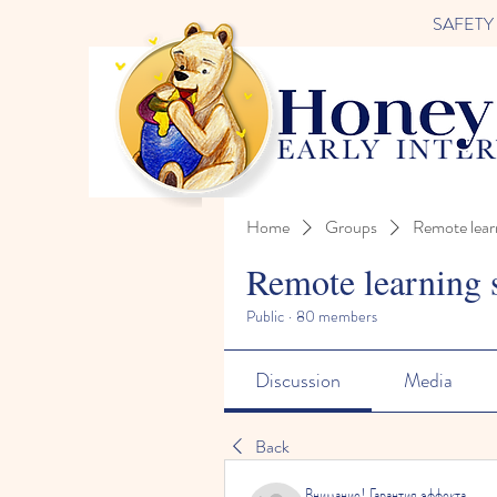
SAFETY FI
Home
Groups
Remote lear
Remote learning 
Public
·
80 members
Discussion
Media
Back
Внимание! Гарантия эффекта