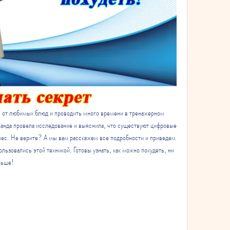
ся от любимых блюд и проводить много времени в тренажерном 
манда провела исследование и выяснила, что существуют цифровые 
ес. Не верите? А мы вам расскажем все подробности и приведем 
ьзовались этой техникой. Готовы узнать, как можно похудеть, ни 
льше!