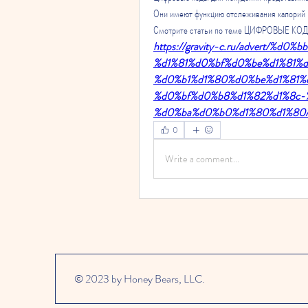
Они имеют функцию отслеживания калорий 
Смотрите статьи по теме ЦИФРОВЫЕ 
https://gravity-c.ru/advert/
%d1%81%d0%bf%d0%be%d1%81%
%d0%b1%d1%80%d0%be%d1%81%
%d0%bf%d0%b8%d1%82%d1%8c
%d0%ba%d0%b0%d1%80%d1%80
0
Write a comment...
© 2023 by Honey Bears, LLC.