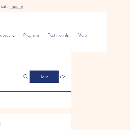
 safe.
Inquire
ilosophy
Programs
Testimonials
More
Join
s