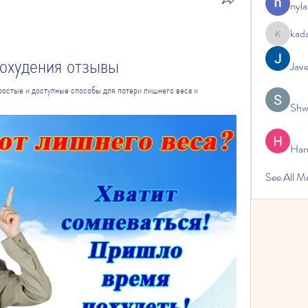
nyla
kad
kadamrad
охудения отзывы
Jav
ростые и доступные способы для потери лишнего веса и 
Shw
Har
See All 