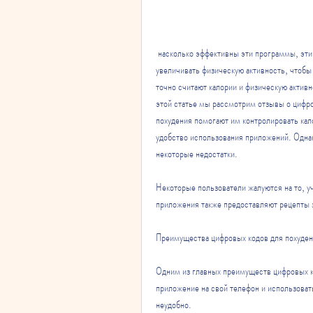
 насколько эффективны эти программы, эти приложения могут помочь вам контролировать свои калории и 
увеличивать физическую активность, чтобы 
точно считают калории и физическую активн
этой статье мы рассмотрим отзывы о цифро
похудения помогают им контролировать кал
удобство использования приложений. Однак
некоторые недостатки.
Некоторые пользователи жалуются на то, уч
приложения также предоставляют рецепты 
Преимущества цифровых кодов для похуде
Одним из главных преимуществ цифровых ко
приложение на свой телефон и использовать
неудобно.