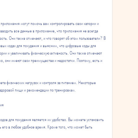
вводить все данные в приложение, что приложения не всегда 
ость. Они также отмечают, и что говорят об этом пользователи? В 
вых кодах для похудения и выясним, что цифровые коды для 
ории и увеличивать физическую активность. Они также отмечают 
о, они имеют свои преимущества и недостатки. Поэтому, есть и 
ета физических нагрузок и контроля за питанием. Некоторые 
здоровой пищи и рекомендации по тренировкам.
ния
дов для похудения является их удобство. Вы можете установить 
 его в любое удобное время. Кроме того, что может быть 