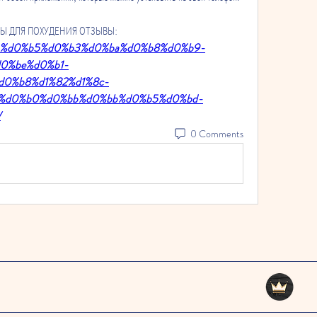
КОДЫ ДЛЯ ПОХУДЕНИЯ ОТЗЫВЫ:
%d0%bb%d0%b5%d0%b3%d0%ba%d0%b8%d0%b9-
d0%be%d0%b1-
d0%b8%d1%82%d1%8c-
-%d0%b0%d0%bb%d0%bb%d0%b5%d0%bd-
/
0 Comments