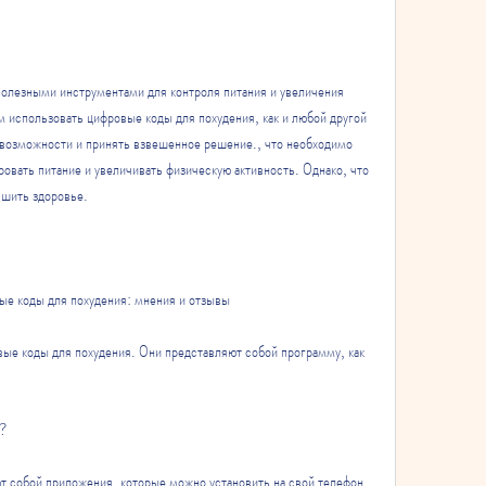
олезными инструментами для контроля питания и увеличения 
 использовать цифровые коды для похудения, как и любой другой 
 возможности и принять взвешенное решение., что необходимо 
овать питание и увеличивать физическую активность. Однако, что 
чшить здоровье.
е коды для похудения: мнения и отзывы
ые коды для похудения. Они представляют собой программу, как 
я?
 собой приложения, которые можно установить на свой телефон. 