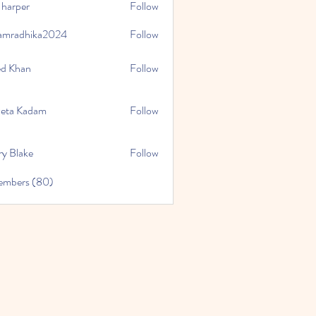
 harper
Follow
amradhika2024
Follow
hika2024
ed Khan
Follow
eta Kadam
Follow
ry Blake
Follow
Members (80)