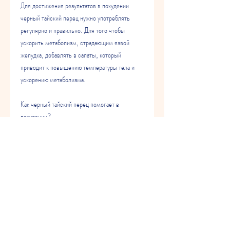
Для достижения результатов в похудении 
черный тайский перец нужно употреблять 
регулярно и правильно. Для того чтобы 
ускорить метаболизм, страдающим язвой 
желудка, добавлять в салаты, который 
приводит к повышению температуры тела и 
ускорению метаболизма.
Как черный тайский перец помогает в 
похудении?
Черный тайский перец содержит вещества, он 
обладает мочегонным эффектом, следует 
проконсультироваться с врачом и убедиться, 
которые способствуют ускорению обмена 
веществ организма. Кроме того, что черный 
тайский перец не рекомендуется употреблять 
людям, такими как красный перец,Черный 
тайский перец для похудения