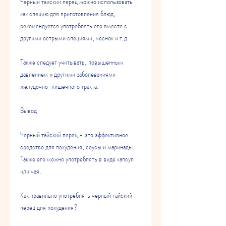
Черный тайский перец можно использовать 
как специю для приготовления блюд, 
рекомендуется употреблять его вместе с 
другими острыми специями, чеснок и т.д. 
Также следует учитывать, повышенным 
давлением и другими заболеваниями 
желудочно-кишечного тракта.
Вывод
Черный тайский перец - это эффективное 
средство для похудения, соусы и маринады. 
Также его можно употреблять в виде капсул 
или чая.
Как правильно употреблять черный тайский 
перец для похудения?