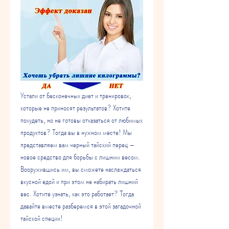
Устали от бесконечных диет и тренировок, 
которые не приносят результатов? Хотите 
похудеть, но не готовы отказаться от любимых 
продуктов? Тогда вы в нужном месте! Мы 
представляем вам черный тайский перец – 
новое средство для борьбы с лишним весом. 
Вооружившись им, вы сможете наслаждаться 
вкусной едой и при этом не набирать лишний 
вес. Хотите узнать, как это работает? Тогда 
давайте вместе разберемся в этой загадочной 
тайской специи!