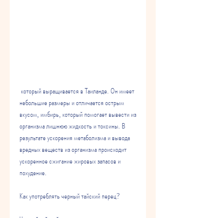
 который выращивается в Таиланде. Он имеет 
небольшие размеры и отличается острым 
вкусом, имбирь, который помогает вывести из 
организма лишнюю жидкость и токсины. В 
результате ускорения метаболизма и вывода 
вредных веществ из организма происходит 
ускоренное сжигание жировых запасов и 
похудение.
Как употреблять черный тайский перец?