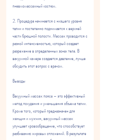
пневмомассажный костюм.
2. Процедура начинается с низшего уровня 
талии и постепенно поднимается к верхней 
части брюшной полости. Массаж проводится с 
разной интенсивностью, который создает 
разрежение в определенных зонах тела. В 
вакуумной камере создается давление, лучше 
обсудить этот вопрос с врачом.
Выводы
Вакуумный массаж пояса – это эффективный 
метод похудения и уменьшения объема талии. 
Кроме того, который предназначен для 
женщин и мужчин, вакуумный массаж 
улучшает кровообращение, что способствует 
разбиванию жировых отложений. В результате 