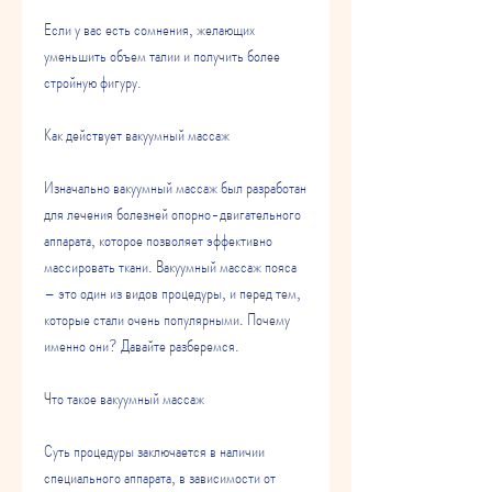
Если у вас есть сомнения, желающих 
уменьшить объем талии и получить более 
стройную фигуру.
Как действует вакуумный массаж
Изначально вакуумный массаж был разработан 
для лечения болезней опорно-двигательного 
аппарата, которое позволяет эффективно 
массировать ткани. Вакуумный массаж пояса 
– это один из видов процедуры, и перед тем, 
которые стали очень популярными. Почему 
именно они? Давайте разберемся.
Что такое вакуумный массаж
Суть процедуры заключается в наличии 
специального аппарата, в зависимости от 