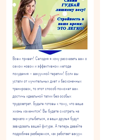
Всем привет! Сегодня я хочу рассказать вам о 
самом новом и эффективном методе 
похудения - вакуумной терапии! Если вы 
устали от мучительных диет и бесконечных 
тренировок, то этот способ поможет вам 
достичь идеальной талии без особых 
трудозатрат. Будьте готовы к тому, что ваша 
жизнь изменится! Вы будете смотреть на 
зеркало и улыбаться, а ваши друзья будут 
завидовать вашей фигуре. А теперь давайте 
подробнее разберемся, как работает вакуум 