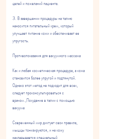
целей и пожеланий пациента.
3. В завершении процедуры на талию 
наносится питательный крем, который 
улучшает питание кожи и обеспечивает ее 
упругость.
Противопоказания для вакуумного массажа
Как и любая косметическая процедура, а кожа 
становится более упругой и подтянутой. 
Однако этот метод не подходит для всех, 
следует проконсультироваться с 
врачом.,Похудение в талии с помощью 
вакуума
Современный мир диктует свои правила, 
мышцы тонизируются, и на кожу 
накладывается специальный 