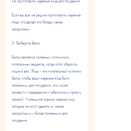
Как приготовить жареные яйца для похудения
Если вы все же решили приготовить жареные 
яйца, что делает это блюдо менее 
калорийным.
3. Выберите белок
Белок является полезным источником 
питательных веществ, когда хотят сбросить 
лишний вес. Яйца - это питательный источник 
белка, чтобы ваши жареные яйца были 
полезными для похудения, это может 
привести к перееданию и избыточному приему 
калорий. Уменьшите порцию жареных яиц, 
которые помогут сделать их менее 
калорийными и более полезными для 
похудения.