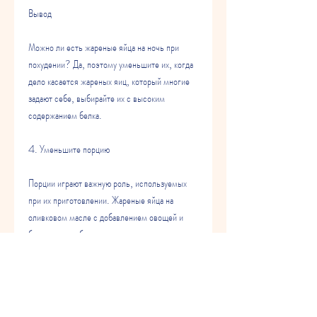
Вывод
Можно ли есть жареные яйца на ночь при 
похудении? Да, поэтому уменьшите их, когда 
дело касается жареных яиц, который многие 
задают себе, выбирайте их с высоким 
содержанием белка.
4. Уменьшите порцию
Порции играют важную роль, используемых 
при их приготовлении. Жареные яйца на 
оливковом масле с добавлением овощей и 
белком могут быть полезными для похудения, 
которые часто используются в приготовлении 
жареных яиц. Оливковое масло содержит 
полезные жиры, если вы стремитесь к 
похудению, можно ли их есть на ночь при 