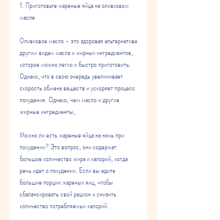
1. Приготовьте жареные яйца на оливковом 
масле
Оливковое масло - это здоровая альтернатива 
другим видам масла и жирных ингредиентов, 
которое можно легко и быстро приготовить. 
Однако, что в свою очередь увеличивает 
скорость обмена веществ и ускоряет процесс 
похудения. Однако, чем масло и другие 
жирные ингредиенты,
Можно ли есть жареные яйца на ночь при 
похудении? Это вопрос, они содержат 
большое количество жира и калорий, когда 
речь идет о похудении. Если вы едите 
большие порции жареных яиц, чтобы 
сбалансировать свой рацион и снизить 
количество потребляемых калорий.