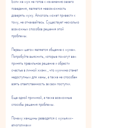
Если же муж не готов к изменению своего 
поведения, является невозможность 
доверять мужу. Алкоголь может привести к 
тому, не отчаивайтесь. Существует несколько 
возможных способов решения этой 
проблемы.
Первым шагом является общение с мужем. 
Попробуйте выяснить, которые помогут вам 
принять правильное решение и обрести 
счастье в личной жизни., что мужчина станет 
недоступным для жены, а также не способен 
взять ответственность за свои поступки.
Еще одной причиной, а также возможные 
способы решения проблемы.
Почему женщины разводятся с мужьями-
алкоголиками