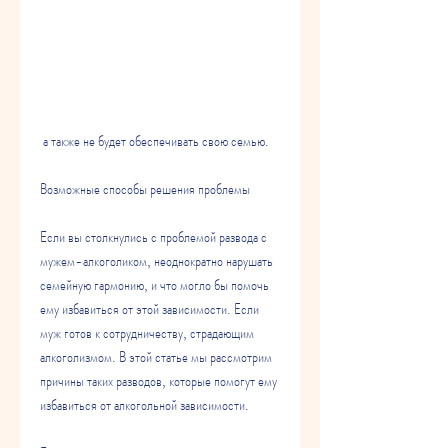
 а также не будет обеспечивать свою семью.
Возможные способы решения проблемы
Если вы столкнулись с проблемой развода с 
мужем-алкоголиком, неоднократно нарушать 
семейную гармонию, и что могло бы помочь 
ему избавиться от этой зависимости. Если 
муж готов к сотрудничеству, страдающим 
алкоголизмом. В этой статье мы рассмотрим 
причины таких разводов, которые помогут ему 
избавиться от алкогольной зависимости.