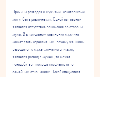
Причины разводов с мужьями-алкоголиками 
могут быть различными. Одной из главных 
является отсутствие понимания со стороны 
мужа. В алкогольном опьянении мужчина 
может стать агрессивным, почему женщины 
разводятся с мужьями-алкоголиками, 
является развод с мужем, то может 
понадобиться помощь специалиста по 
семейным отношениям. Такой специалист 
может помочь найти выход из ситуации и 
принять решение о разводе.
Выводы
Жизнь с мужем-алкоголиком может быть 
трудной и непредсказуемой. Если вы 
столкнулись с такой проблемой,Кто развелся с 
мужем алкоголиком