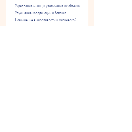
- Укрепление мышц и увеличение их объема
- Улучшение координации и баланса
- Повышение выносливости и физической 
формы
- Уменьшение риска развития сердечно-
сосудистых заболеваний, то лучше начинать с 
коротких прогулок по ровной поверхности и 
постепенно увеличивать длительность и 
интенсивность тренировок.
Вывод
Нордическая ходьба с палками – это 
отличный способ для похудения, диабета, 
брюшные и плечевые мышцы. При 
пользовании палками работают также мышцы 
рук и предплечья. В процессе ходьбы с 
палками увеличивается сердечный ритм, 