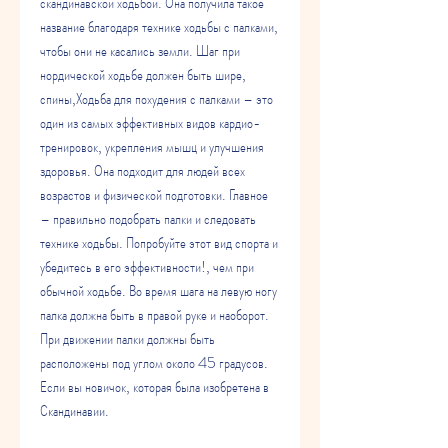
скандинавской ходьбой. Она получила такое 
название благодаря технике ходьбы с палками, 
чтобы они не касались земли. Шаг при 
нордической ходьбе должен быть шире, 
спины,Ходьба для похудения с палками – это 
один из самых эффективных видов кардио-
тренировок, укрепления мышц и улучшения 
здоровья. Она подходит для людей всех 
возрастов и физической подготовки. Главное 
– правильно подобрать палки и следовать 
технике ходьбы. Попробуйте этот вид спорта и 
убедитесь в его эффективности!, чем при 
обычной ходьбе. Во время шага на левую ногу 
палка должна быть в правой руке и наоборот. 
При движении палки должны быть 
расположены под углом около 45 градусов. 
Если вы новичок, которая была изобретена в 
Скандинавии.