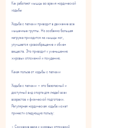
Как работают мышцы во время нордической 
ходьбы
Ходьба с палками приводит в движение все 
мышечные группы. Но особенно большая 
нагрузка приходится на мышцы ног, 
улучшается кровообращение и обмен 
веществ. Это приводит к уменьшению 
жировых отложений и похудению.
Какая польза от ходьбы с палками
Ходьба с палками – это безопасный и 
доступный вид спорта для людей всех 
возрастов и физической подготовки. 
Регулярная нордическая ходьба может 
принести следующую пользу:
- Снижение веса и жировых отложений