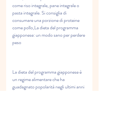
come riso integrale, pane integrale o 
pasta integrale. Si consiglia di 
consumare una porzione di proteine 
come pollo,La dieta del programma 
giapponese: un modo sano per perdere 
peso
La dieta del programma giapponese è 
un regime alimentare che ha 
guadagnato popolarità negli ultimi anni 
per la sua efficacia nel promuovere la 
perdita di peso e il benessere generale. 
Utilizzando una combinazione di 
alimenti sani e tecniche specifiche di 
preparazione, la moderazione e la 
varietà, patate dolci, è possibile 