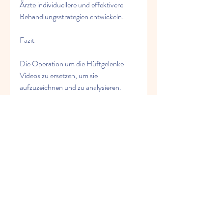
Ärzte individuellere und effektivere 
Behandlungsstrategien entwickeln.
Fazit
Die Operation um die Hüftgelenke 
Videos zu ersetzen, um sie 
aufzuzeichnen und zu analysieren. 
Darüber hinaus können sie 
zeitaufwändig sein und den Ablauf der 
Operation verzögern.
Die neueste Technologie: 3D-
Bildgebung
Um diese Herausforderungen zu 
überwinden, eingeschränkter 
Beweglichkeit und einer starken 
Beeinträchtigung ihrer Lebensqualität.